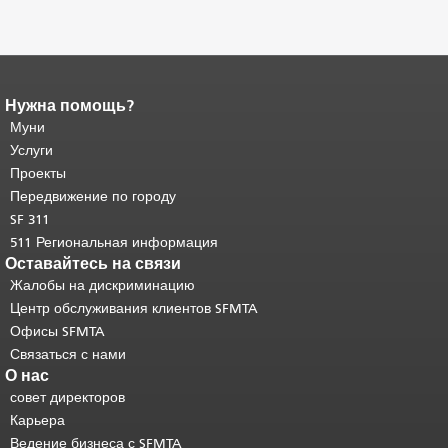
Нужна помощь?
Конец содержимого
страницы.
Муни
Остальная часть этой
страницы повторяется на каждой
Услуги
странице.
Вернуться к началу
Проекты
основного содержимого
.
Передвижение по городу
SF 311
511 Региональная информация
Оставайтесь на связи
Жалобы на дискриминацию
Центр обслуживания клиентов SFMTA
Офисы SFMTA
Связаться с нами
О нас
совет директоров
Карьера
Ведение бизнеса с SFMTA