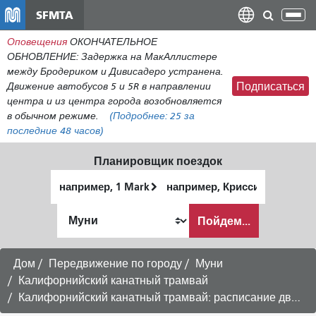
Перейти
SFMTA
Пер
к
нав
Оповещения
ОКОНЧАТЕЛЬНОЕ
общему
ОБНОВЛЕНИЕ: Задержка на МакАллистере
содержанию
между Бродериком и Дивисадеро устранена.
Движение автобусов 5 и 5R в направлении
Подписаться
центра и из центра города возобновляется
в обычном режиме.
(Подробнее:
25
за
последние 48 часов)
Планировщик поездок
Начальное
Место
местоположение
окончания
Как
Пойдем...
я
хочу
путешествовать
Дом
Передвижение по городу
Муни
Калифорнийский канатный трамвай
Калифорнийский канатный трамвай: расписание движения в направлении Эмбаркадеро.