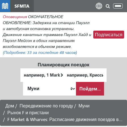
Перейти
SFMTA
Пер
к
нав
Оповещения
ОКОНЧАТЕЛЬНОЕ
общему
ОБНОВЛЕНИЕ: Задержка на станции Пауэлл
содержанию
и автобусная остановка устранены.
Движение канатных трамваев Пауэлл Хайд и
Подписаться
Пауэлл Мейсон в обоих направлениях
возобновляется в обычном режиме.
(Подробнее:
33
за последние 48 часов)
Планировщик поездок
Начальное
Место
местоположение
окончания
Как
Пойдем...
я
хочу
путешествовать
Дом
Передвижение по городу
Муни
Рынок F и пристани
F Market & Wharves: Расписание движения поездов в направлении района Кастро — по субботам.