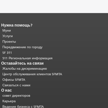
Нужна помощь?
Конец содержимого
страницы.
Муни
Остальная часть этой
страницы повторяется на каждой
Услуги
странице.
Вернуться к началу
Проекты
основного содержимого
.
Передвижение по городу
SF 311
511 Региональная информация
Оставайтесь на связи
Жалобы на дискриминацию
Центр обслуживания клиентов SFMTA
Офисы SFMTA
Связаться с нами
О нас
совет директоров
Карьера
Ведение бизнеса с SFMTA