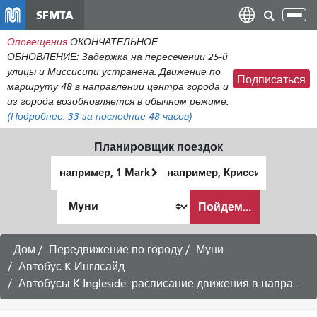
Перейти
SFMTA
Пер
к
нав
Оповещения
ОКОНЧАТЕЛЬНОЕ
общему
ОБНОВЛЕНИЕ: Задержка на пересечении 25-й
содержанию
улицы и Миссисипи устранена. Движение по
Подписаться
маршруту 48 в направлении центра города и
из города возобновляется в обычном режиме.
(Подробнее:
33
за последние 48 часов)
Планировщик поездок
Начальное
Место
местоположение
окончания
Как
Пойдем...
я
хочу
путешествовать
Дом
Передвижение по городу
Муни
Автобус K Инглсайд
Автобусы K Ingleside: расписание движения в направлении центра города.