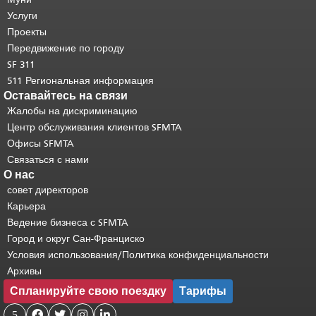
страницы повторяется на каждой
Услуги
странице.
Вернуться к началу
Проекты
основного содержимого
.
Передвижение по городу
SF 311
511 Региональная информация
Оставайтесь на связи
Жалобы на дискриминацию
Центр обслуживания клиентов SFMTA
Офисы SFMTA
Связаться с нами
О нас
совет директоров
Карьера
Ведение бизнеса с SFMTA
Город и округ Сан-Франциско
Условия использования/Политика конфиденциальности
Архивы
Спланируйте свою поездку
Тарифы
5



