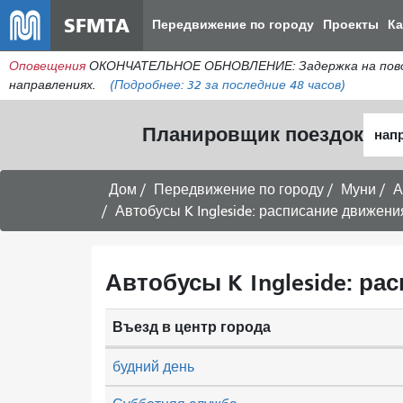
SFMTA
Передвижение по городу
Проекты
К
Оповещения
ОКОНЧАТЕЛЬНОЕ ОБНОВЛЕНИЕ: Задержка на поворо
направлениях.
(Подробнее:
32
за последние 48 часов)
Нача
Планировщик поездок
мест
Дом
Передвижение по городу
Муни
А
Автобусы K Ingleside: расписание движени
Автобусы K Ingleside: р
Въезд в центр города
будний день