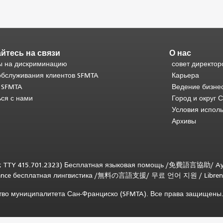
йтесь на связи
О нас
 на дискриминацию
совет директор
обслуживания клиентов SFMTA
Карьера
 SFMTA
Ведение бизне
ься с нами
Город и округ 
Условия испол
Архивы
; TTY 415.701.2323) Бесплатная языковая помощь /
免費語言協助
/
Ay
tance бесплатная лингвистика
/
無料の言語支援
/
무료 언어 지원
/
Libren
ство муниципалитета Сан-Франциско (SFMTA). Все права защищены