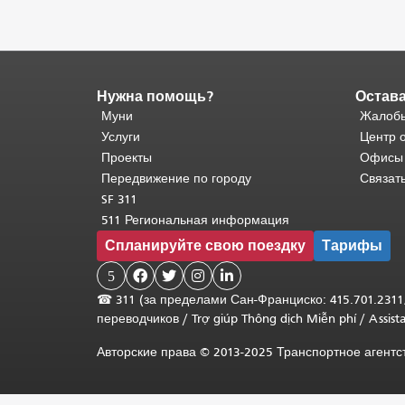
Нужна помощь?
Остава
Конец
содержимого
Муни
Жалобы
страницы.
Остальная
Услуги
Центр 
часть
Проекты
Офисы
этой
Передвижение по городу
Связат
страницы
SF 311
повторяется
511 Региональная информация
на
Спланируйте свою поездку
Тарифы
каждой
странице.
5




Вернуться
☎
311 (за пределами Сан-Франциско: 415.701.2311
к
переводчиков
/
Trợ giúp Thông dịch Miễn phí
/
Assis
началу
основного
Авторские права © 2013-2025 Транспортное агент
содержимого
.