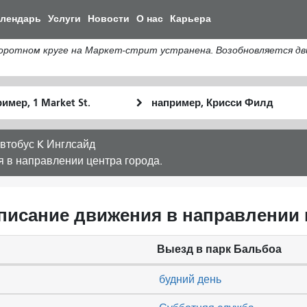
Перейти
алендарь
Услуги
Новости
О нас
Карьера
к
общему
тном круге на Маркет-стрит устранена. Возобновляется движ
содержанию
льное
Место
Как
оположение
окончания
я
хочу
втобус K Инглсайд
путешествов
я в направлении центра города.
асписание движения в направлении 
Выезд в парк Бальбоа
будний день