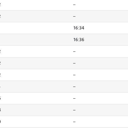
2
--
2
--
16:34
16:36
2
--
2
--
2
--
4
--
6
--
8
--
0
--