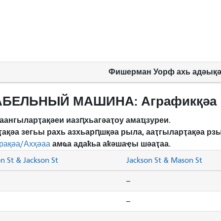
Фишерман Уорф ахь адәық
АБЕЛЬНЫЙ МАШИНА: Аграфикқәа
аангыларҭақәеи иазԥхьагәаҭоу амаҵзуреи.
ҭақәа зегьы рахь азхьарԥшқәа рыла, ааҭгыларҭақәа р
амҩа адаҟьа аҟәшаҿы шәаҭаа.
рақәа/Ахҳәаа
n St & Jackson St
Jackson St & Mason St
--
--