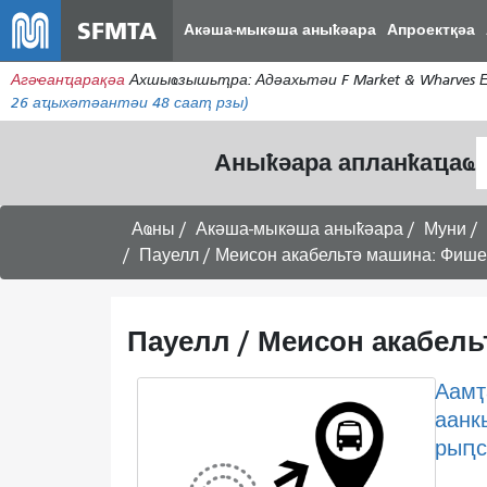
SFMTA
Акәша-мыкәша аныҟәара
Апроектқәа
Агәҽанҵарақәа
Ахшыҩзышьҭра: Адәахьтәи F Market & Wharves
26
аҵыхәтәантәи 48 сааҭ рзы)
А
Аныҟәара апланҟаҵаҩ
ҭ
Аҩны
Акәша-мыкәша аныҟәара
Муни
Пауелл / Меисон акабельтә машина: Фиш
Пауелл / Меисон акабел
Аамҭ
аанк
рыԥс