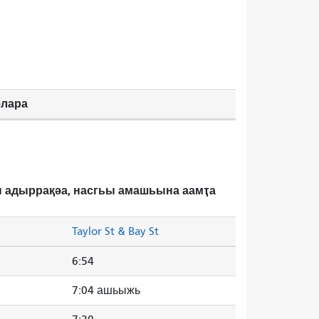
әлара
зы адыррақәа, насгьы амашьына аамҭа
Taylor St & Bay St
6:54
7:04 ашьыжь