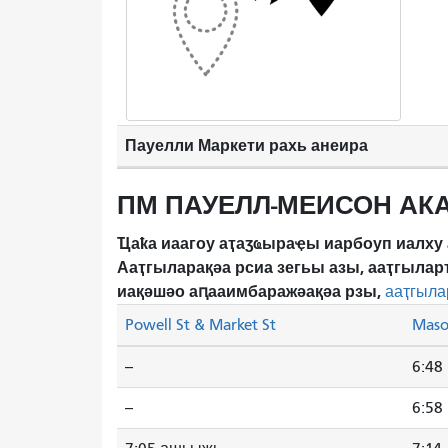
Пауелли Маркети рахь анеира
ПМ ПАУЕЛЛ-МЕИСОН АК
Ҵаҟа иаагоу аҭаӡҩыраҿы иарбоуп иалху 
Ааҭгыларақәа рсиа зегьы азы, ааҭгылар
иақәшәо ​​аԥааимбаражәақәа рзы,
ааҭгыла
Powell St & Market St
Maso
--
6:48
--
6:58