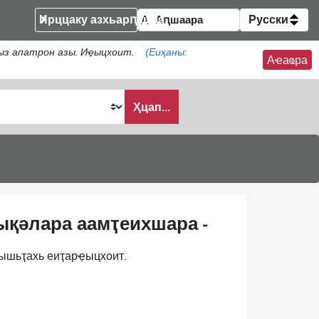
Ирццаку азхьарԥшқәа
Русски
ыз апатрон азы. Иҿыцхоит.
(Еиҳаны:
Аҽаҩра
Ҳцап...
ықәлара аамҭеихшара -
рышьҭахь еиҭарҿыцхоит.