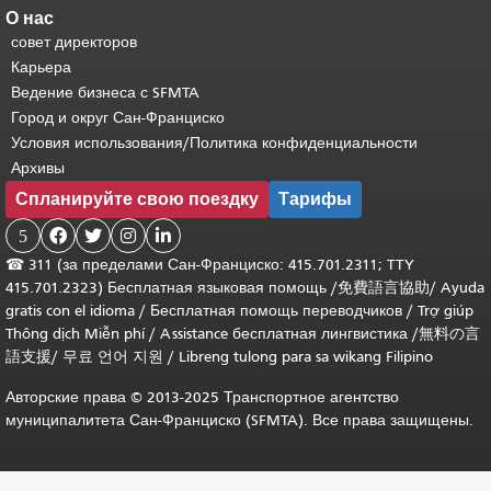
О нас
совет директоров
Карьера
Ведение бизнеса с SFMTA
Город и округ Сан-Франциско
Условия использования/Политика конфиденциальности
Архивы
Спланируйте свою поездку
Тарифы
5




☎
311 (за пределами Сан-Франциско: 415.701.2311; TTY
415.701.2323) Бесплатная языковая помощь /
免費語言協助
/
Ayuda
gratis con el idioma
/
Бесплатная помощь переводчиков
/
Trợ giúp
Thông dịch Miễn phí
/
Assistance бесплатная лингвистика
/
無料の言
語支援
/
무료 언어 지원
/
Libreng tulong para sa wikang Filipino
Авторские права © 2013-2025 Транспортное агентство
муниципалитета Сан-Франциско (SFMTA). Все права защищены.