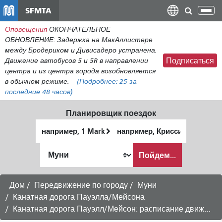
Перейти
SFMTA
Пер
к
нав
Оповещения
ОКОНЧАТЕЛЬНОЕ
общему
ОБНОВЛЕНИЕ: Задержка на МакАллистере
содержанию
между Бродериком и Дивисадеро устранена.
Движение автобусов 5 и 5R в направлении
Подписаться
центра и из центра города возобновляется
в обычном режиме.
(Подробнее:
25
за
последние 48 часов)
Планировщик поездок
Начальное
Место
местоположение
окончания
Как
Пойдем...
я
хочу
путешествовать
Дом
Передвижение по городу
Муни
Канатная дорога Пауэлла/Мейсона
Канатная дорога Пауэлл/Мейсон: расписание движения в направлении Рыбацкой пристани.