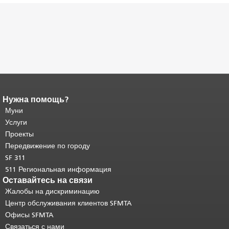
Нужна помощь?
Конец содержимого
страницы.
Муни
Остальная часть этой
страницы повторяется на каждой
Услуги
странице.
Вернуться к началу
Проекты
основного содержимого
.
Передвижение по городу
SF 311
511 Региональная информация
Оставайтесь на связи
Жалобы на дискриминацию
Центр обслуживания клиентов SFMTA
Офисы SFMTA
Связаться с нами