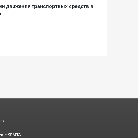
ми движения транспортных средств в
.
ов
са с SFMTA