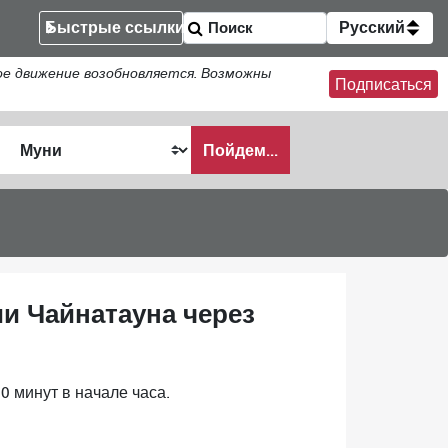
Быстрые ссылки
Русский
ое движение возобновляется. Возможны
Подписаться
Пойдем...
ать
ии Чайнатауна через
0 минут в начале часа.