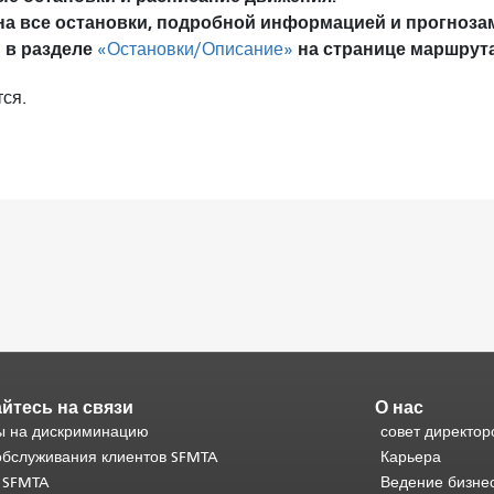
на все остановки, подробной информацией и прогноза
 в разделе
на странице маршрута
«Остановки/Описание»
ся.
йтесь на связи
О нас
 на дискриминацию
совет директор
обслуживания клиентов SFMTA
Карьера
 SFMTA
Ведение бизне