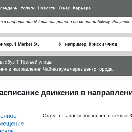
Перейти
алендарь
Услуги
Новости
О нас
Карьера
к
общему
направлении N Judah разрешено на станции Hillway. Регулярн
содержанию
льное
Место
Как
оположение
окончания
я
хочу
втобус Т Третьей улицы
путешествов
ения в направлении Чайнатауна через центр города.
 расписание движения в направлен
енное
Статус остановки обновляется каждые 3
мещение
новок