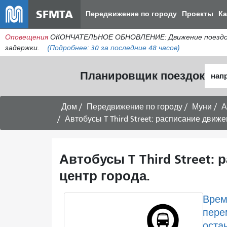
SFMTA
Передвижение по городу
Проекты
К
Оповещения
ОКОНЧАТЕЛЬНОЕ ОБНОВЛЕНИЕ: Движение поездов в 
задержки.
(Подробнее:
30
за последние 48 часов)
Нача
Планировщик поездок
мест
Дом
Передвижение по городу
Муни
А
Автобусы T Third Street: расписание движ
Автобусы T Third Street:
центр города.
Врем
пере
оста