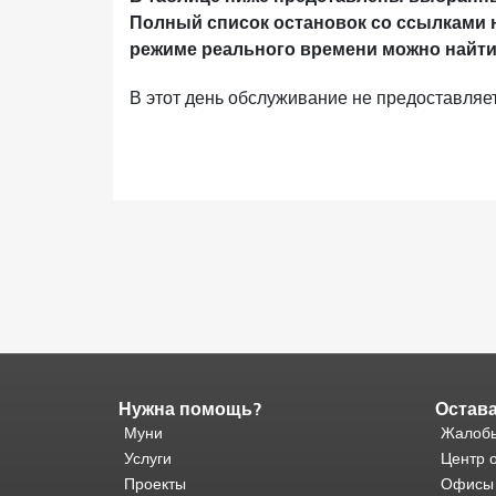
Полный список остановок со ссылками 
режиме реального времени можно найти
В этот день обслуживание не предоставляет
Нужна помощь?
Остава
Конец
содержимого
Муни
Жалобы
страницы.
Остальная
Услуги
Центр 
часть
Проекты
Офисы