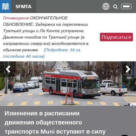
Перейти
SFMTA
Пер
к
нав
Оповещения
ОКОНЧАТЕЛЬНОЕ
общему
ОБНОВЛЕНИЕ: Задержка на пересечении
содержанию
Третьей улицы и Ле Конте устранена.
Движение поездов по Третьей улице (в
Подписаться
направлении север-юг) возобновляется в
обычном режиме.
(Подробнее:
36
за
последние 48 часов)
Внешние земли 7-9 августа
Изменения в расписании
Пусть Muni поможет вам провести
Преодоление бюджетного
движения общественного
лето с комфортом.
дефицита для спасения
транспорта Muni вступают в силу
муниципальных коммунальных