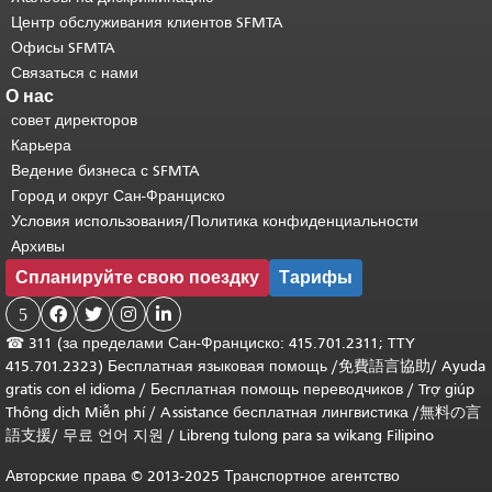
Центр обслуживания клиентов SFMTA
Офисы SFMTA
Связаться с нами
О нас
совет директоров
Карьера
Ведение бизнеса с SFMTA
Город и округ Сан-Франциско
Условия использования/Политика конфиденциальности
Архивы
Спланируйте свою поездку
Тарифы
5




☎
311 (за пределами Сан-Франциско: 415.701.2311; TTY
415.701.2323) Бесплатная языковая помощь /
免費語言協助
/
Ayuda
gratis con el idioma
/
Бесплатная помощь переводчиков
/
Trợ giúp
Thông dịch Miễn phí
/
Assistance бесплатная лингвистика
/
無料の言
語支援
/
무료 언어 지원
/
Libreng tulong para sa wikang Filipino
Авторские права © 2013-2025 Транспортное агентство