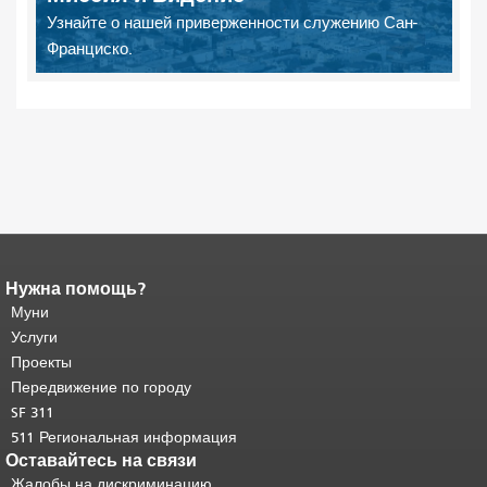
Узнайте о нашей приверженности служению Сан-
Франциско.
Нужна помощь?
Конец содержимого
страницы.
Муни
Остальная часть этой
страницы повторяется на каждой
Услуги
странице.
Вернуться к началу
Проекты
основного содержимого
.
Передвижение по городу
SF 311
511 Региональная информация
Оставайтесь на связи
Жалобы на дискриминацию