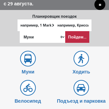
с 29 августа.
предприятий.
Планировщик поездок
Начальное
Место
местоположение
окончания
Как
Пойдем...
я
хочу
путешествовать
Муни
Ходить
Велосипед
Подъезд и парковка