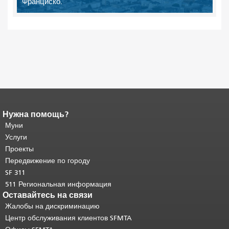
Франциско.
Нужна помощь?
Конец содержимого
страницы.
Муни
Остальная часть этой
страницы повторяется на каждой
Услуги
странице.
Вернуться к началу
Проекты
основного содержимого
.
Передвижение по городу
SF 311
511 Региональная информация
Оставайтесь на связи
Жалобы на дискриминацию
Центр обслуживания клиентов SFMTA