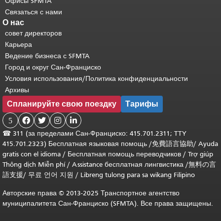
Офисы SFMTA
Связаться с нами
О нас
совет директоров
Карьера
Ведение бизнеса с SFMTA
Город и округ Сан-Франциско
Условия использования/Политика конфиденциальности
Архивы
Спланируйте свою поездку
Тарифы
5




☎
311 (за пределами Сан-Франциско: 415.701.2311; TTY
415.701.2323) Бесплатная языковая помощь /
免費語言協助
/
Ayuda
gratis con el idioma
/
Бесплатная помощь переводчиков
/
Trợ giúp
Thông dịch Miễn phí
/
Assistance бесплатная лингвистика
/
無料の言
語支援
/
무료 언어 지원
/
Libreng tulong para sa wikang Filipino
Авторские права © 2013-2025 Транспортное агентство
муниципалитета Сан-Франциско (SFMTA). Все права защищены.