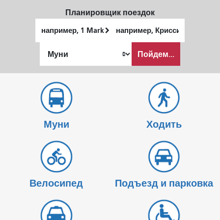
Планировщик поездок
Начальное
Место
местоположение
окончания
Как
Пойдем...
я
хочу
путешествовать
Муни
Ходить
Велосипед
Подъезд и парковка