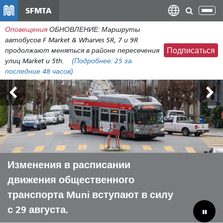
Перейти
SFMTA
Пер
к
нав
Оповещения
ОБНОВЛЕНИЕ: Маршруты
общему
автобусов F Market & Wharves 5R, 7 и 9R
содержанию
продолжают меняться в районе пересечения
Подписаться
улиц Market и 5th.
(Подробнее:
25
за
последние 48 часов)
Внешние земли 7-9 августа
Изменения в расписании
Пусть Muni поможет вам провести
Преодоление бюджетного
движения общественного
лето с комфортом.
дефицита для спасения
транспорта Muni вступают в силу
муниципальных коммунальных
с 29 августа.
предприятий.