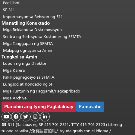
pangunahing nilalaman
.
Paglilibot
SF 311
Impormasyon sa Rehiyon ng 511
Manatiling Konektado
Mga Reklamo sa Diskriminasyon
Sentro ng Serbisyo sa Kustomer ng SFMTA
Mga Tanggapan ng SFMTA
Makipag-ugnayan sa Amin
Tungkol sa Amin
Lupon ng mga Direktor
Mga Karera
Pakikipagnegosyo sa SFMTA
Lungsod at Kondado ng SF
Mga Tuntunin ng Paggamit/Pagkapribado
Mga Archive
Planuhin ang Iyong Paglalakbay
Pamasahe





☎
311 (Sa labas ng SF 415.701.2311; TTY 415.701.2323) Libreng
tulong sa wika /
免費語言協助
/
Ayuda gratis con el idioma
/