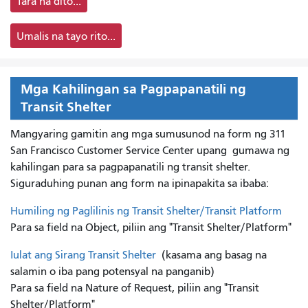
Tara na dito...
Umalis na tayo rito...
Mga Kahilingan sa Pagpapanatili ng
Transit Shelter
Mangyaring gamitin ang mga sumusunod na form ng 311
San Francisco Customer Service Center upang
gumawa ng
kahilingan para sa pagpapanatili ng transit shelter.
Siguraduhing punan ang form na ipinapakita sa ibaba:
Humiling ng Paglilinis ng Transit Shelter/Transit Platform
Para sa field na Object, piliin ang "Transit Shelter/Platform"
Iulat ang Sirang Transit Shelter
(kasama ang basag na
salamin o iba pang potensyal na panganib)
Para sa field na Nature of Request, piliin ang "Transit
Shelter/Platform"