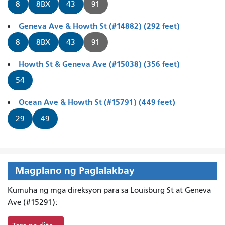
8
8BX
43
91
Geneva Ave & Howth St (#14882) (292 feet)
8
8BX
43
91
Howth St & Geneva Ave (#15038) (356 feet)
54
Ocean Ave & Howth St (#15791) (449 feet)
29
49
Magplano ng Paglalakbay
Kumuha ng mga direksyon para sa Louisburg St at Geneva
Ave (#15291):