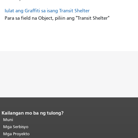
Iulat ang Graffiti sa isang Transit Shelter
Para sa field na Object, piliin ang "Transit Shelter"
Kailangan mo ba ng tulong?
Katapusan ng nilalaman ng
pahina.
Muni
Ang natitirang bahagi ng
pahinang ito ay nauulit sa bawat
Mga Serbisyo
pahina.
Bumalik sa tuktok ng
Mga Proyekto