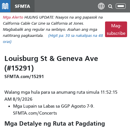
Laktawan
SFMTA
I-
ang
tog
Mga Alerto
HULING UPDATE: Naayos na ang papasok na
pangunahing
ang
California Cable Car Line sa California at Jones.
nilalaman
Mag-
nab
Magbabalik ang regular na serbisyo. Asahan ang mga
subscribe
natitirang pagkaantala.
(Higit pa:
30
sa nakalipas na 48
oras)
Louisburg St & Geneva Ave
(#15291)
SFMTA.com/15291
Walang mga hula para sa anumang ruta simula 11:52:15
AM 8/9/2026
Mga Lupain sa Labas sa GGP Agosto 7-9.
SFMTA.com/Concerts
Mga Detalye ng Ruta at Pagdating