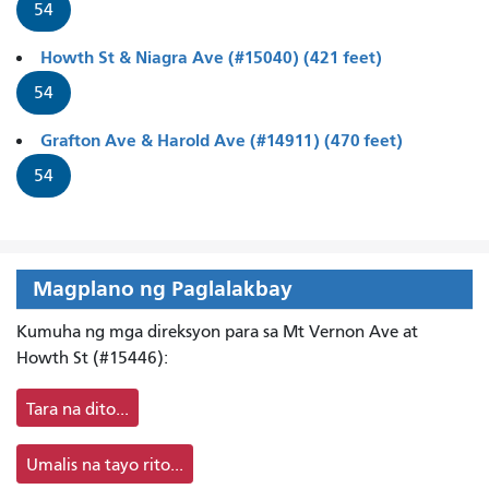
54
Howth St & Niagra Ave (#15040) (421 feet)
54
Grafton Ave & Harold Ave (#14911) (470 feet)
54
Magplano ng Paglalakbay
Kumuha ng mga direksyon para sa Mt Vernon Ave at
Howth St (#15446):
Tara na dito...
Umalis na tayo rito...