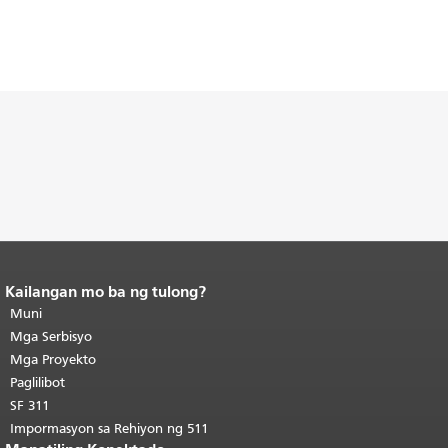
Kailangan mo ba ng tulong?
Katapusan ng nilalaman ng
pahina.
Muni
Ang natitirang bahagi ng
pahinang ito ay nauulit sa bawat
Mga Serbisyo
pahina.
Bumalik sa tuktok ng
Mga Proyekto
pangunahing nilalaman
.
Paglilibot
SF 311
Impormasyon sa Rehiyon ng 511