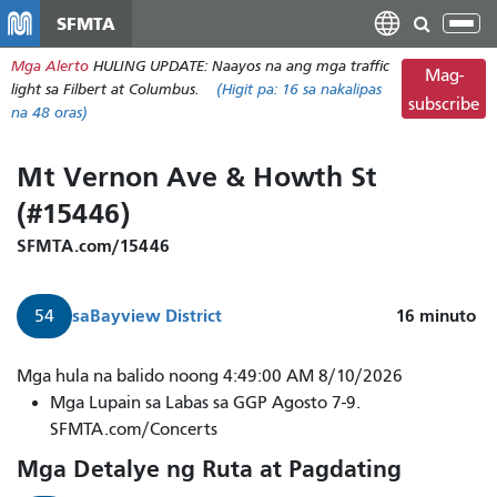
Laktawan
SFMTA
I-
ang
tog
Mga Alerto
HULING UPDATE: Naayos na ang mga traffic
pangunahing
Mag-
ang
light sa Filbert at Columbus.
(Higit pa:
16
sa nakalipas
nilalaman
subscribe
nab
na 48 oras)
Mt Vernon Ave & Howth St
(#15446)
SFMTA.com/15446
sa
Bayview District
16
minuto
54
Mga hula na balido noong 4:49:00 AM 8/10/2026
Mga Lupain sa Labas sa GGP Agosto 7-9.
SFMTA.com/Concerts
Mga Detalye ng Ruta at Pagdating