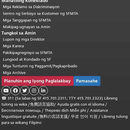
Manatiling Konektado
Mga Reklamo sa Diskriminasyon
Sentro ng Serbisyo sa Kustomer ng SFMTA
Mga Tanggapan ng SFMTA
Makipag-ugnayan sa Amin
Tungkol sa Amin
Lupon ng mga Direktor
Mga Karera
Pakikipagnegosyo sa SFMTA
Lungsod at Kondado ng SF
Mga Tuntunin ng Paggamit/Pagkapribado
Mga Archive
Planuhin ang Iyong Paglalakbay
Pamasahe





☎
311 (Sa labas ng SF 415.701.2311; TTY 415.701.2323) Libreng
tulong sa wika /
免費語言協助
/
Ayuda gratis con el idioma
/
Бесплатная помощь
/
Thерево dịch Miễn phí
/
Assistance
linguistique gratuite
/
無料の言語支援
/
무료 언어 지원
/
Libreng tulong
para sa wikang Filipino