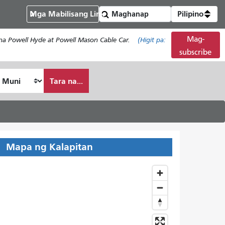
Mga Mabilisang Link
Pilipino
Mag-
na Powell Hyde at Powell Mason Cable Car.
(Higit pa:
subscribe
Tara na...
Mapa ng Kalapitan