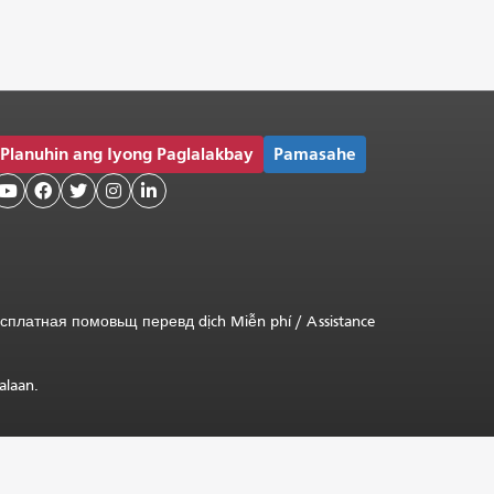
Planuhin ang Iyong Paglalakbay
Pamasahe





сплатная
помовьщ
перевд
dịch Miễn phí
/
Assistance
alaan.