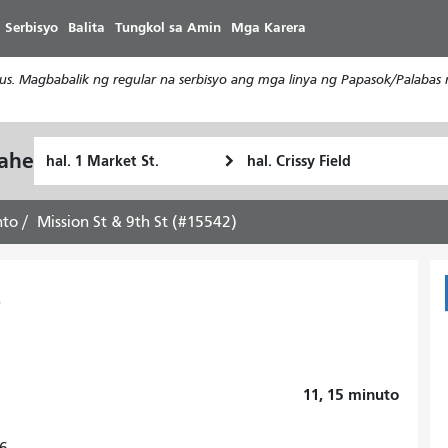
Laktawan
 Serbisyo
Balita
Tungkol sa Amin
Mga Karera
ang
pangunahing
s. Magbabalik ng regular na serbisyo ang mga linya ng Papasok/Palabas 
nilalaman
Panimulang
Lokasyon
yahe
Paano
Lokasyon
ng
ko
Pagtatapos
gustong
nto
Mission St & 9th St (#15542)
maglakbay
)
11, 15
minuto