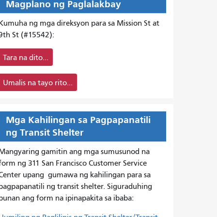
Magplano ng Paglalakbay
Kumuha ng mga direksyon para sa Mission St at
9th St (#15542):
Tara na dito...
Umalis na tayo rito...
Mga Kahilingan sa Pagpapanatili
ng Transit Shelter
Mangyaring gamitin ang mga sumusunod na
form ng 311 San Francisco Customer Service
Center upang
gumawa ng kahilingan para sa
pagpapanatili ng transit shelter. Siguraduhing
punan ang form na ipinapakita sa ibaba: