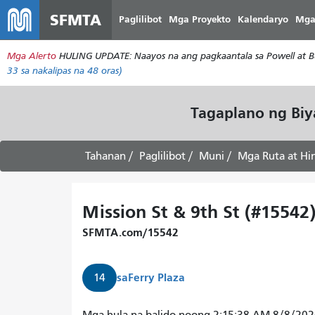
SFMTA
Paglilibot
Mga Proyekto
Kalendaryo
Mga
Mga Alerto
HULING UPDATE: Naayos na ang pagkaantala sa Powell at Bu
33
sa nakalipas na 48 oras)
Tagaplano ng Bi
Tahanan
Paglilibot
Muni
Mga Ruta at Hi
Mission St & 9th St (#15542
SFMTA.com/15542
sa
Ferry Plaza
14