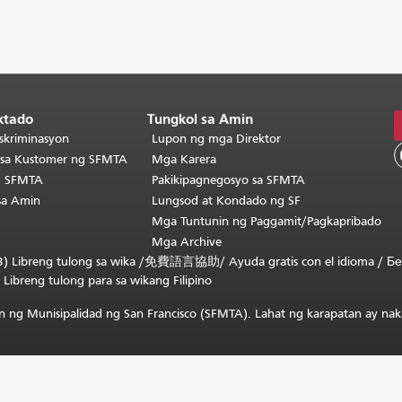
ktado
Tungkol sa Amin
skriminasyon
Lupon ng mga Direktor
o sa Kustomer ng SFMTA
Mga Karera
g SFMTA
Pakikipagnegosyo sa SFMTA
sa Amin
Lungsod at Kondado ng SF
Mga Tuntunin ng Paggamit/Pagkapribado
Mga Archive
) Libreng tulong sa wika /
免費語言協助
/
Ayuda gratis con el idioma
/
Бе
/
Libreng tulong para sa wikang Filipino
 ng Munisipalidad ng San Francisco (SFMTA). Lahat ng karapatan ay nak