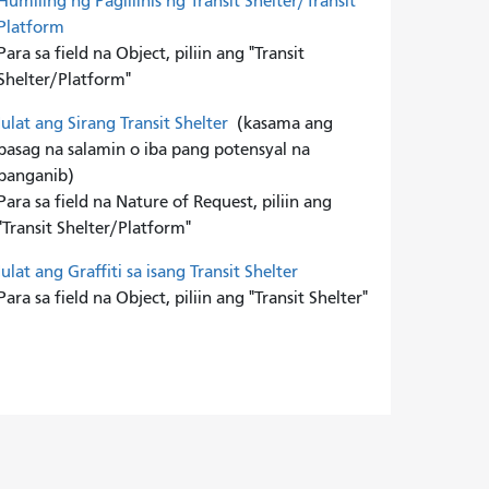
Humiling ng Paglilinis ng Transit Shelter/Transit
Platform
Para sa field na Object, piliin ang "Transit
Shelter/Platform"
Iulat ang Sirang Transit Shelter
(kasama ang
basag na salamin o iba pang potensyal na
panganib)
Para sa field na Nature of Request, piliin ang
"Transit Shelter/Platform"
Iulat ang Graffiti sa isang Transit Shelter
Para sa field na Object, piliin ang "Transit Shelter"