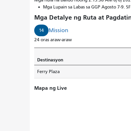
Mga hula na balido noong 2:15:38 AM 8/8/20
Mga Lupain sa Labas sa GGP Agosto 7-9. 
Mga Detalye ng Ruta at Pagdati
Mission
14
24 oras araw-araw
Destinasyon
Ferry Plaza
Mapa ng Live