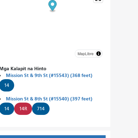
MapLibre
Mga Kalapit na Hinto
Mission St & 9th St (#15543) (368 feet)
14
Mission St & 8th St (#15540) (397 feet)
14
14R
714