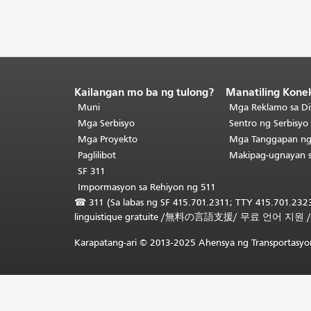
Kailangan mo ba ng tulong?
Manatiling Kone
Katapusan
ng
Muni
Mga Reklamo sa Di
nilalaman
Mga Serbisyo
Sentro ng Serbisy
ng
Mga Proyekto
Mga Tanggapan n
pahina.
Ang
Paglilibot
Makipag-ugnayan 
natitirang
SF 311
bahagi
Impormasyon sa Rehiyon ng 511
ng
☎
311 (Sa labas ng SF 415.701.2311; TTY 415.701.2323
pahinang
linguistique gratuite
/
無料の言語支援
/
무료 언어 지원
ito
ay
Karapatang-ari © 2013-2025 Ahensya ng Transportasyon
nauulit
sa
bawat
pahina.