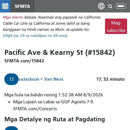
Laktawan
SFMTA
I-
ang
tog
Mga Alerto
Babala: Naantala ang papasok na California
pangunahing
ang
Mag-
Cable Car Line sa California at Jones dahil sa isang
nilalaman
nab
banggaan na hindi naman sa Muni. Ia-update ito.
subscribe
(Higit pa:
29
sa nakalipas na 48 oras)
Pacific Ave & Kearny St (#15842)
SFMTA.com/15842
sa
Jackson + Van Ness
17, 32
minuto
12
Mga hula na balido noong 1:52:38 AM 8/9/2026
Mga Lupain sa Labas sa GGP Agosto 7-9.
SFMTA.com/Concerts
Mga Detalye ng Ruta at Pagdating