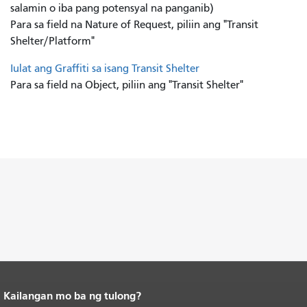
salamin o iba pang potensyal na panganib)
Para sa field na Nature of Request, piliin ang "Transit
Shelter/Platform"
Iulat ang Graffiti sa isang Transit Shelter
Para sa field na Object, piliin ang "Transit Shelter"
Kailangan mo ba ng tulong?
Katapusan ng nilalaman ng