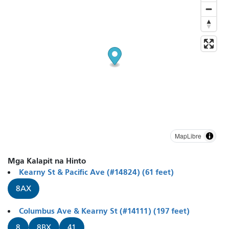
MapLibre
Mga Kalapit na Hinto
Kearny St & Pacific Ave (#14824) (61 feet)
8AX
Columbus Ave & Kearny St (#14111) (197 feet)
8
8BX
41