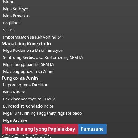
pahina.
Muni
Ang natitirang bahagi ng
pahinang ito ay nauulit sa bawat
Mga Serbisyo
pahina.
Bumalik sa tuktok ng
Mga Proyekto
pangunahing nilalaman
.
Paglilibot
SF 311
Impormasyon sa Rehiyon ng 511
Manatiling Konektado
Mga Reklamo sa Diskriminasyon
Sentro ng Serbisyo sa Kustomer ng SFMTA
Mga Tanggapan ng SFMTA
Makipag-ugnayan sa Amin
Tungkol sa Amin
Lupon ng mga Direktor
Mga Karera
Pakikipagnegosyo sa SFMTA
Lungsod at Kondado ng SF
Mga Tuntunin ng Paggamit/Pagkapribado
Mga Archive
Planuhin ang Iyong Paglalakbay
Pamasahe