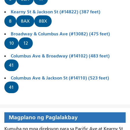
Kearny St & Jackson St (#14822) (387 feet)
8
8AX
8BX
Broadway & Columbus Ave (#13082) (475 feet)
10
12
Columbus Ave & Broadway (#14102) (483 feet)
41
Columbus Ave & Jackson St (#14110) (523 feet)
41
Magplano ng Paglalakbay
Kumuha ng mga direksyon para sa Pacific Ave at Kearny St