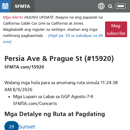
Laktawan
SFMTA
I-
ang
tog
Mga Alerto
HULING UPDATE: Naayos na ang papasok na
pangunahing
ang
California Cable Car Line sa California at Jones.
nilalaman
Mag-
nab
Magbabalik ang regular na serbisyo. Asahan ang mga
subscribe
natitirang pagkaantala.
(Higit pa:
30
sa nakalipas na 48
oras)
Persia Ave & Prague St (#15920)
SFMTA.com/15920
Walang mga hula para sa anumang ruta simula 11:24:38
AM 8/9/2026
Mga Lupain sa Labas sa GGP Agosto 7-9.
SFMTA.com/Concerts
Mga Detalye ng Ruta at Pagdating
Sunset
29