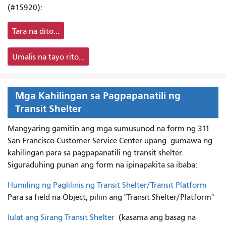
(#15920):
Tara na dito...
Umalis na tayo rito...
Mga Kahilingan sa Pagpapanatili ng
Transit Shelter
Mangyaring gamitin ang mga sumusunod na form ng 311
San Francisco Customer Service Center upang
gumawa ng
kahilingan para sa pagpapanatili ng transit shelter.
Siguraduhing punan ang form na ipinapakita sa ibaba:
Humiling ng Paglilinis ng Transit Shelter/Transit Platform
Para sa field na Object, piliin ang "Transit Shelter/Platform"
Iulat ang Sirang Transit Shelter
(kasama ang basag na