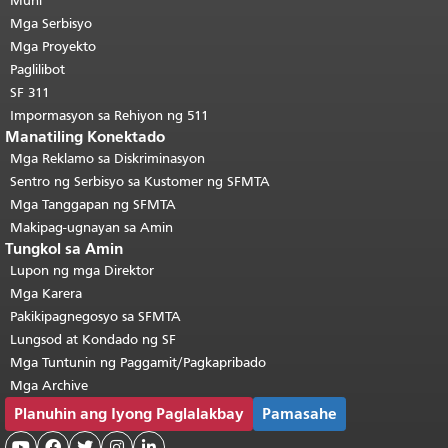
pahina.
Muni
Ang natitirang bahagi ng
pahinang ito ay nauulit sa bawat
Mga Serbisyo
pahina.
Bumalik sa itaas ng
Mga Proyekto
pangunahing nilalaman
.
Paglilibot
SF 311
Impormasyon sa Rehiyon ng 511
Manatiling Konektado
Mga Reklamo sa Diskriminasyon
Sentro ng Serbisyo sa Kustomer ng SFMTA
Mga Tanggapan ng SFMTA
Makipag-ugnayan sa Amin
Tungkol sa Amin
Lupon ng mga Direktor
Mga Karera
Pakikipagnegosyo sa SFMTA
Lungsod at Kondado ng SF
Mga Tuntunin ng Paggamit/Pagkapribado
Mga Archive
Planuhin ang Iyong Paglalakbay
Pamasahe




