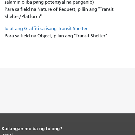
salamin o iba pang potensyal na panganib)
Para sa field na Nature of Request, piliin ang "Transit
Shelter/Platform"
Iulat ang Graffiti sa isang Transit Shelter
Para sa field na Object, piliin ang "Transit Shelter"
Kailangan mo ba ng tulong?
Katapusan ng nilalaman ng