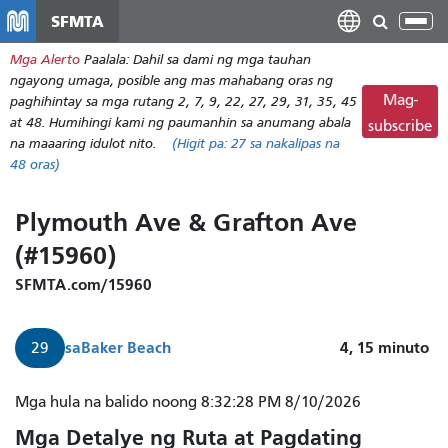
Laktawan
SFMTA
I-
ang
tog
Mga Alerto
Paalala: Dahil sa dami ng mga tauhan
pangunahing
ang
ngayong umaga, posible ang mas mahabang oras ng
nilalaman
nab
Mag-
paghihintay sa mga rutang 2, 7, 9, 22, 27, 29, 31, 35, 45
at 48. Humihingi kami ng paumanhin sa anumang abala
subscribe
na maaaring idulot nito.
(Higit pa:
27
sa nakalipas na
48 oras)
Plymouth Ave & Grafton Ave
(#15960)
SFMTA.com/15960
sa
Baker Beach
4, 15
minuto
29
Darating
Mga hula na balido noong 8:32:28 PM 8/10/2026
ang
Mga Detalye ng Ruta at Pagdating