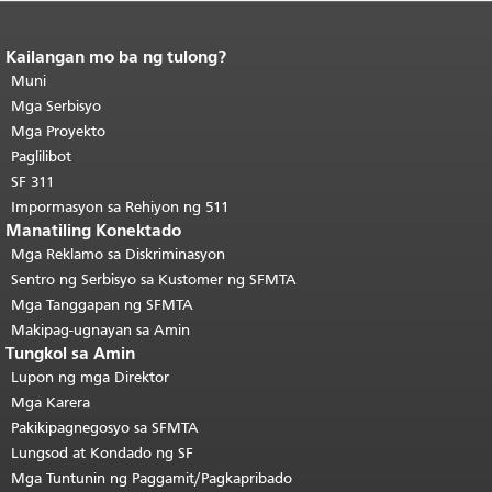
Kailangan mo ba ng tulong?
Katapusan ng nilalaman ng
pahina.
Muni
Ang natitirang bahagi ng
pahinang ito ay nauulit sa bawat
Mga Serbisyo
pahina.
Bumalik sa tuktok ng
Mga Proyekto
pangunahing nilalaman
.
Paglilibot
SF 311
Impormasyon sa Rehiyon ng 511
Manatiling Konektado
Mga Reklamo sa Diskriminasyon
Sentro ng Serbisyo sa Kustomer ng SFMTA
Mga Tanggapan ng SFMTA
Makipag-ugnayan sa Amin
Tungkol sa Amin
Lupon ng mga Direktor
Mga Karera
Pakikipagnegosyo sa SFMTA
Lungsod at Kondado ng SF
Mga Tuntunin ng Paggamit/Pagkapribado