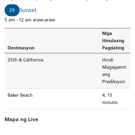
paglubog
ng
Sunset
29
araw
5 am - 12 am araw-araw
sa
loob
Mga
ng
Hinulaang
4
Destinasyon
Pagdating
na
minuto.
25th & California
Hindi
Magagamit
ang
Prediksyon
Baker Beach
4, 15
minuto
Mapa ng Live