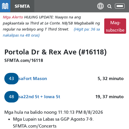
Laktawan
SFMTA
I-
ang
tog
Mga Alerto
HULING UPDATE: Naayos na ang
pangunahing
ang
Mag-
pagkaantala sa Third at Le Conte. NB/SB Magbabalik ng
nilalaman
nab
regular na serbisyo ang T Third Street.
(Higit pa:
36
sa
subscribe
nakalipas na 48 oras)
Portola Dr & Rex Ave (#16118)
SFMTA.com/16118
sa
Fort Mason
5, 32
minuto
43
sa
22nd St + Iowa St
19, 37
minuto
48
Mga hula na balido noong 11:10:13 PM 8/8/2026
Mga Lupain sa Labas sa GGP Agosto 7-9.
SFMTA.com/Concerts