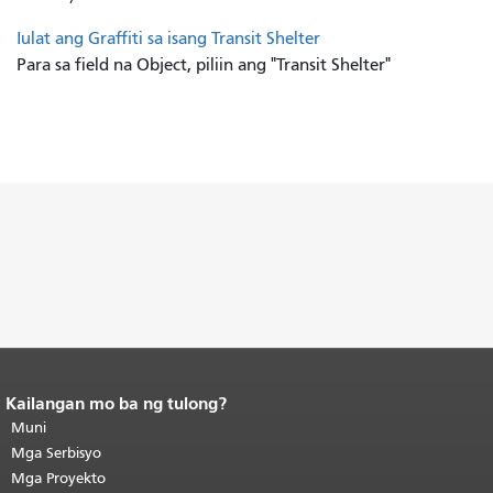
Iulat ang Graffiti sa isang Transit Shelter
Para sa field na Object, piliin ang "Transit Shelter"
Kailangan mo ba ng tulong?
Katapusan ng nilalaman ng
pahina.
Muni
Ang natitirang bahagi ng
pahinang ito ay nauulit sa bawat
Mga Serbisyo
pahina.
Bumalik sa itaas ng
Mga Proyekto