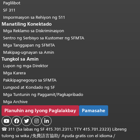
pangunahing nilalaman
.
Paglilibot
SF 311
Impormasyon sa Rehiyon ng 511
Manatiling Konektado
Mga Reklamo sa Diskriminasyon
Sentro ng Serbisyo sa Kustomer ng SFMTA
Mga Tanggapan ng SFMTA
Makipag-ugnayan sa Amin
Tungkol sa Amin
Lupon ng mga Direktor
Mga Karera
Pakikipagnegosyo sa SFMTA
Lungsod at Kondado ng SF
Mga Tuntunin ng Paggamit/Pagkapribado
Mga Archive
Planuhin ang Iyong Paglalakbay
Pamasahe





☎
311 (Sa labas ng SF 415.701.2311; TTY 415.701.2323) Libreng
tulong sa wika /
免費語言協助
/
Ayuda gratis con el idioma
/