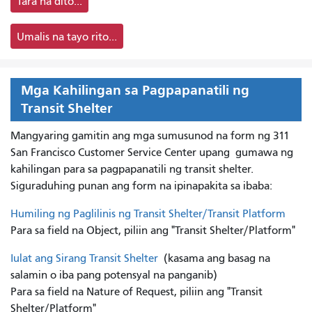
Tara na dito...
Umalis na tayo rito...
Mga Kahilingan sa Pagpapanatili ng
Transit Shelter
Mangyaring gamitin ang mga sumusunod na form ng 311
San Francisco Customer Service Center upang
gumawa ng
kahilingan para sa pagpapanatili ng transit shelter.
Siguraduhing punan ang form na ipinapakita sa ibaba:
Humiling ng Paglilinis ng Transit Shelter/Transit Platform
Para sa field na Object, piliin ang "Transit Shelter/Platform"
Iulat ang Sirang Transit Shelter
(kasama ang basag na
salamin o iba pang potensyal na panganib)
Para sa field na Nature of Request, piliin ang "Transit
Shelter/Platform"