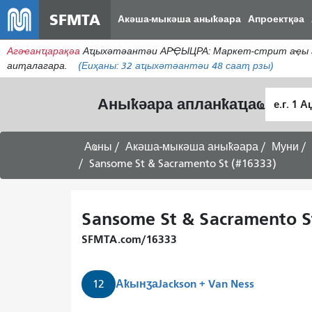
SFMTA
Акәша-мыкәша аныҟәара
Апроектқәа
Агәҽанҵарақәа
Аҵыхәтәантәи АРҾЫЦРА: Маркет-стрит аҿы аи
аиҭалагара.
(Еиҳаны:
32
аҵыхәтәантәи 48 сааҭ рзы)
Алагара
Аныҟәара апланҟаҵаҩ
ҭыԥ
Аҩны
Акәша-мыкәша аныҟәара
Муни
Sansome St & Sacramento St (#16333)
Sansome St & Sacramento S
SFMTA.com/16333
Аҟынӡа
Jackson + Van Ness
12