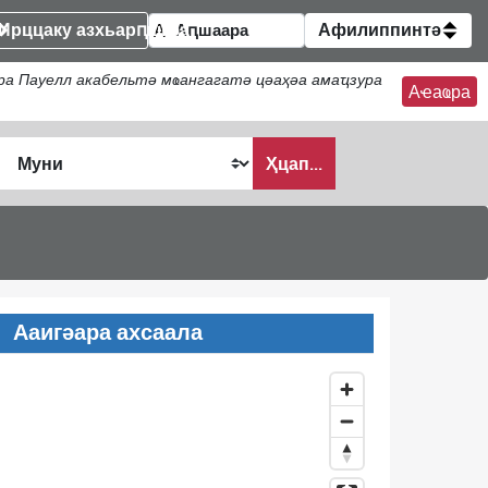
Ирццаку азхьарԥшқәа
Афилиппинтә
а Пауелл акабельтә мҩангагатә цәаҳәа амаҵзура
Аҽаҩра
Ҳцап...
Ааигәара ахсаала