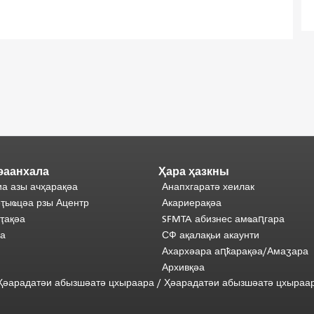
әаанхала
Ҳара ҳазкны
а азы ачҳарақәа
Анапхгаратә хеилак
ҭыҩцәа рзы Ацентр
Акариерақәа
ҭақәа
SFMTA абизнес амҩаԥгара
әа
СФ ақалақьи акаунти
Ахархәара аԥҟарақәа/Амаӡара
Архивқәа
) Ҳәарадатәи абызшәатә цхыраара
/
Ҳәарадатәи
абызшәатә
цхыраа