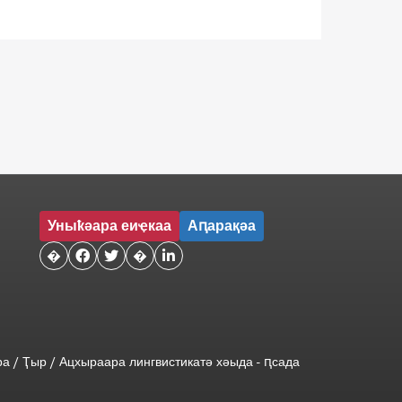
Уныҟәара еиҿкаа
Аԥарақәа
�


�

ра
/
Ҭыр
/
Ацхыраара
лингвистикатә
хәыда
-
ԥсада