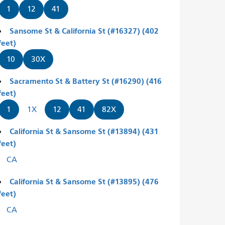
1
12
41
Sansome St & California St (#16327) (402
feet)
10
30X
Sacramento St & Battery St (#16290) (416
feet)
1
1X
12
41
82X
California St & Sansome St (#13894) (431
feet)
CA
California St & Sansome St (#13895) (476
feet)
CA