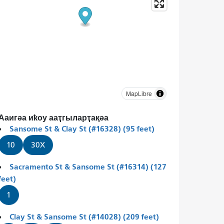
MapLibre
Ааигәа иҟоу ааҭгыларҭақәа
Sansome St & Clay St (#16328) (95 feet)
10
30X
Sacramento St & Sansome St (#16314) (127
feet)
1
Clay St & Sansome St (#14028) (209 feet)