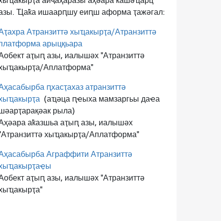
хыҵакырҭа аиҷаҳаразы аҳәара ҟашәҵарц
азы. Ҵаҟа ишаарԥшу еиԥш аформа ҭажәгал:
Аҭахра Атранзиттә хыҵакырҭа/Атранзиттә
платформа арыцқьара
Аобект аҭыԥ азы, иалышәх "Атранзиттә
хыҵакырҭа/Аплатформа"
Аҳасабырба ԥхасҭахаз атранзиттә
хыҵакырҭа
(аҵәца ԥҽыха мамзаргьы даҽа
шәарҭарақәак рыла)
Аҳәара аҟазшьа аҭыԥ азы, иалышәх
"Атранзиттә хыҵакырҭа/Аплатформа"
Аҳасабырба Аграффити Атранзиттә
хыҵакырҭаҿы
Аобект аҭыԥ азы, иалышәх "Атранзиттә
хыҵакырҭа"