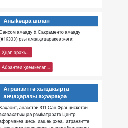
Аныҟәара аплан
Сансом амҩаду & Сакраменто амҩаду
(#16333) рзы амҩақәҵарақәа жәга:
Ҳцап арахь...
Абрантәи ҳдәықәлап...
Атранзиттә хыҵакырҭа
аиҷаҳаразы аҳәарақәа
Ҳаҳәоит, анаҩстәи 311 Сан-Францискотәи
ахәаахәҭыҩцәа рзыҟаҵаратә Центр
аформақәа шәхы иашәырхәа,
атранзиттә