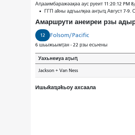
Аԥааимбаражәақәа аус руеит 11:20:12 PM 8
ГГП аҟны адгьылқәа анҭыҵ Август 7-9.
Амаршрути анеиреи рзы адыр
Folsom/Pacific
12
6 шьыжьымҭан - 22 рзы есыҽны
Уахьнеиуа аҭыԥ
Jackson + Van Ness
Ишыҟаҵәҟьоу ахсаала