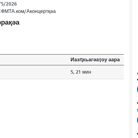
/5/2026
 СФМТА.ком/Аконцертқәа
рақәа
Иазԥхьагәаҭоу аара
5, 21 мин