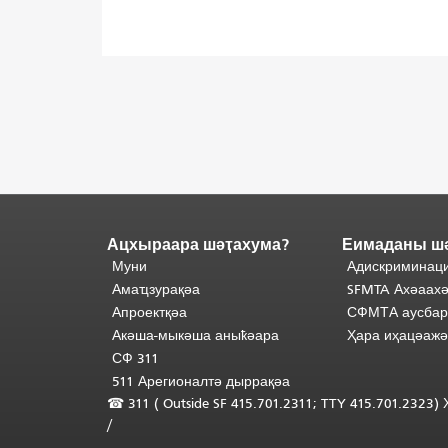
Ацхыраара шәҭахума?
Еимаданы ш
Адаҟьа
аҵакы
Муни
Адискриминаци
анҵәамҭа.
Ари
Амаҵзурақәа
SFMTA Ахәаахә
адаҟьа
Апроектқәа
СФМТА аусбар
иаанхаз
Акәша-мыкәша аныҟәара
Ҳара иҳацәаж
даҟьацыԥхьаӡа
СФ 311
иқәҵәиаахоит.
511 Арегионалтә дыррақәа
Аҵакы
☎ 311 (
Outside
SF 415.701.2311; TTY 415.701.2323
хада
/
ахыхь