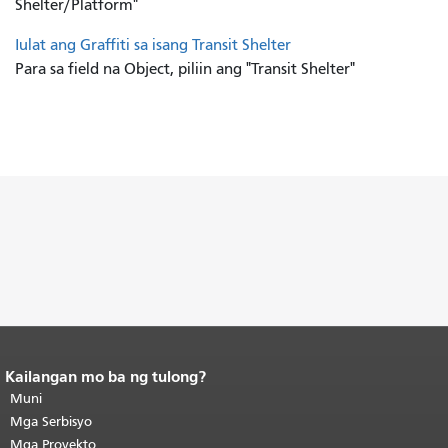
Shelter/Platform"
Iulat ang Graffiti sa isang Transit Shelter
Para sa field na Object, piliin ang "Transit Shelter"
Kailangan mo ba ng tulong?
Katapusan ng nilalaman ng
pahina.
Muni
Ang natitirang bahagi ng
pahinang ito ay nauulit sa bawat
Mga Serbisyo
pahina.
Bumalik sa tuktok ng
Mga Proyekto