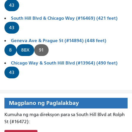
43
South Hill Blvd & Chicago Way (#16469) (421 feet)
43
Geneva Ave & Prague St (#14894) (448 feet)
8
8BX
91
Chicago Way & South Hill Blvd (#13964) (490 feet)
43
Magplano ng Paglalakbay
Kumuha ng mga direksyon para sa South Hill Blvd at Rolph
St (#16472):