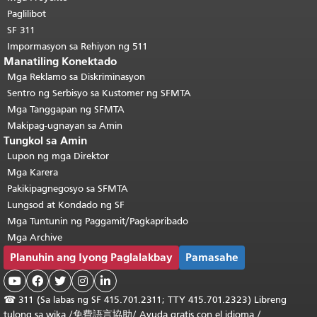
pangunahing nilalaman
.
Paglilibot
SF 311
Impormasyon sa Rehiyon ng 511
Manatiling Konektado
Mga Reklamo sa Diskriminasyon
Sentro ng Serbisyo sa Kustomer ng SFMTA
Mga Tanggapan ng SFMTA
Makipag-ugnayan sa Amin
Tungkol sa Amin
Lupon ng mga Direktor
Mga Karera
Pakikipagnegosyo sa SFMTA
Lungsod at Kondado ng SF
Mga Tuntunin ng Paggamit/Pagkapribado
Mga Archive
Planuhin ang Iyong Paglalakbay
Pamasahe





☎
311 (Sa labas ng SF 415.701.2311; TTY 415.701.2323) Libreng
tulong sa wika /
免費語言協助
/
Ayuda gratis con el idioma
/