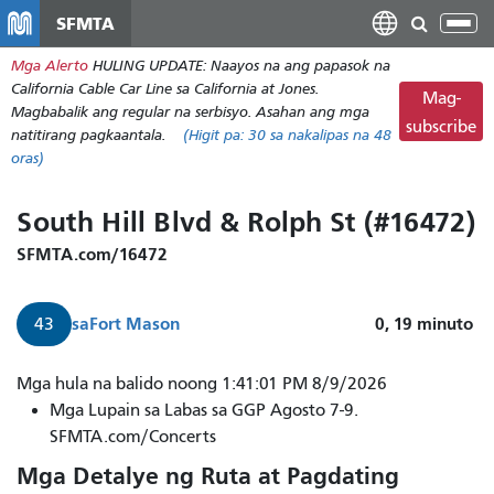
Laktawan
SFMTA
I-
ang
tog
Mga Alerto
HULING UPDATE: Naayos na ang papasok na
pangunahing
ang
California Cable Car Line sa California at Jones.
nilalaman
Mag-
nab
Magbabalik ang regular na serbisyo. Asahan ang mga
subscribe
natitirang pagkaantala.
(Higit pa:
30
sa nakalipas na 48
oras)
South Hill Blvd & Rolph St (#16472)
SFMTA.com/16472
sa
Fort Mason
0, 19
minuto
43
Darating
Mga hula na balido noong 1:41:01 PM 8/9/2026
ang
Mga Lupain sa Labas sa GGP Agosto 7-9.
43
SFMTA.com/Concerts
Masonic
Mga Detalye ng Ruta at Pagdating
patungong