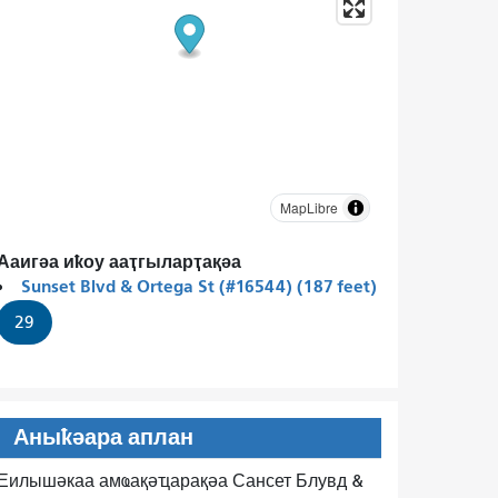
MapLibre
Ааигәа иҟоу ааҭгыларҭақәа
Sunset Blvd & Ortega St (#16544) (187 feet)
29
Аныҟәара аплан
Еилышәкаа амҩақәҵарақәа Сансет Блувд &