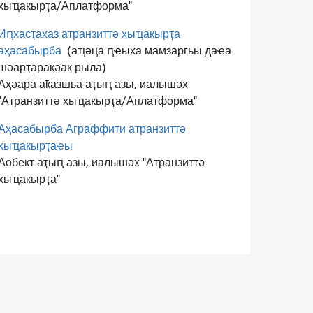
хыҵакырҭа/Аплатформа"
Иԥхасҭахаз атранзиттә хыҵакырҭа
аҳасабырба
(аҵәца ԥҽыха мамзаргьы даҽа
шәарҭарақәак рыла)
Аҳәара аҟазшьа аҭыԥ азы, иалышәх
"Атранзиттә хыҵакырҭа/Аплатформа"
Аҳасабырба Аграффити атранзиттә
хыҵакырҭаҿы
Аобект аҭыԥ азы, иалышәх "Атранзиттә
хыҵакырҭа"