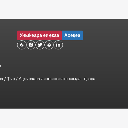
Уныҟәара еиҿкаа
Ахәқәа
�


�

а
ра
/
Ҭыр
/
Ацхыраара
лингвистикатә
хәыда
-
ԥсада