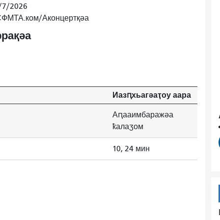
/7/2026
 СФМТА.ком/Аконцертқәа
рақәа
Иазԥхьагәаҭоу аара
Аԥааимбаражәа
ҟалаӡом
10, 24 мин