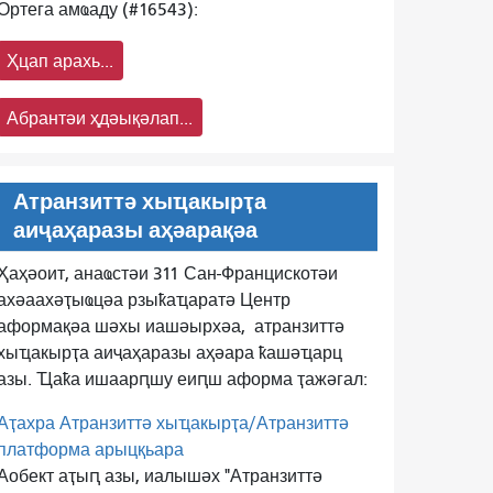
Ортега амҩаду (#16543):
Ҳцап арахь...
Абрантәи ҳдәықәлап...
Атранзиттә хыҵакырҭа
аиҷаҳаразы аҳәарақәа
Ҳаҳәоит, анаҩстәи 311 Сан-Францискотәи
ахәаахәҭыҩцәа рзыҟаҵаратә Центр
аформақәа шәхы иашәырхәа,
атранзиттә
хыҵакырҭа аиҷаҳаразы аҳәара ҟашәҵарц
азы. Ҵаҟа ишаарԥшу еиԥш аформа ҭажәгал:
Аҭахра Атранзиттә хыҵакырҭа/Атранзиттә
платформа арыцқьара
Аобект аҭыԥ азы, иалышәх "Атранзиттә