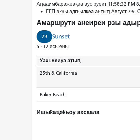
Аԥааимбаражәақәа аус руеит 11:58:32 PM 8
ГГП аҟны адгьылқәа анҭыҵ Август 7-9.
Амаршрути анеиреи рзы адыр
Sunset
29
5 - 12 есыҽны
Уахьнеиуа аҭыԥ
25th & California
Baker Beach
Ишыҟаҵәҟьоу ахсаала