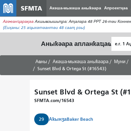
SFMTA
Акәша-мыкәша аныҟәара
Апроектқәа
Агәҽанҵарақәа
Ахшыҩзышьҭра: Аҭалара 48 РРТ 26-тәи Коннект
(Еиҳаны:
25
аҵыхәтәантәи 48 сааҭ рзы)
Алагара
Аныҟәара апланҟаҵаҩ
ҭыԥ
Аҩны
Акәша-мыкәша аныҟәара
Муни
Sunset Blvd & Ortega St (#16543)
Sunset Blvd & Ortega St (#
SFMTA.com/16543
Аҟынӡа
Baker Beach
29