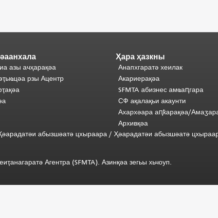
әаанхала
Ҳара ҳазкны
иа азы ачҳарақәа
Анапхгаратә хеилак
әҭыҩцәа рзы Ацентр
Акариерақәа
ҭақәа
SFMTA абизнес амҩаԥгара
әа
СФ ақалақьи акаунти
Ахархәара аԥҟарақәа/Амаӡар
Архивқәа
) Ҳәарадатәи абызшәатә цхыраара
/
Ҳәарадатәи
абызшәатә
цхыраа
иҭанагаратә Агентра (SFMTA). Азинқәа зегьы хьчоуп.