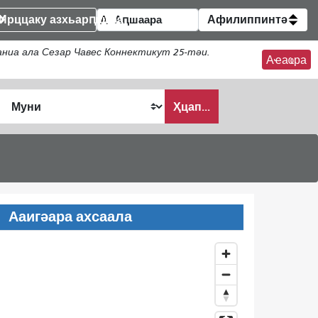
Ирццаку азхьарԥшқәа
Афилиппинтә
ниа ала Сезар Чавес Коннектикут 25-тәи.
Аҽаҩра
Ҳцап...
Ааигәара ахсаала