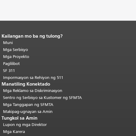
Kailangan mo ba ng tulong?
Katapusan ng nilalaman ng
pahina.
Muni
Ang natitirang bahagi ng
pahinang ito ay nauulit sa bawat
Mga Serbisyo
pahina.
Bumalik sa itaas ng
Mga Proyekto
pangunahing nilalaman
.
Paglilibot
SF 311
Impormasyon sa Rehiyon ng 511
Manatiling Konektado
Mga Reklamo sa Diskriminasyon
Sentro ng Serbisyo sa Kustomer ng SFMTA
Mga Tanggapan ng SFMTA
Makipag-ugnayan sa Amin
Tungkol sa Amin
Lupon ng mga Direktor
Mga Karera