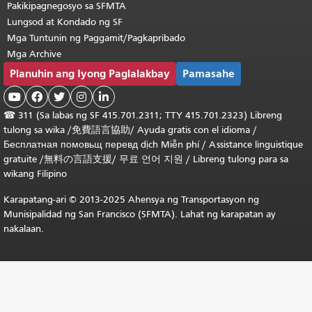
Pakikipagnegosyo sa SFMTA
Lungsod at Kondado ng SF
Mga Tuntunin ng Paggamit/Pagkapribado
Mga Archive
Planuhin ang Iyong Paglalakbay
Pamasahe





☎
311 (Sa labas ng SF 415.701.2311; TTY 415.701.2323) Libreng
tulong sa wika /
免費語言協助
/
Ayuda gratis con el idioma
/
Бесплатная
помовьщ
перевд
dịch Miễn phí
/
Assistance linguistique
gratuite
/
無料の言語支援
/
무료 언어 지원
/
Libreng tulong para sa
wikang Filipino
Karapatang-ari © 2013-2025 Ahensya ng Transportasyon ng
Munisipalidad ng San Francisco (SFMTA). Lahat ng karapatan ay
nakalaan.