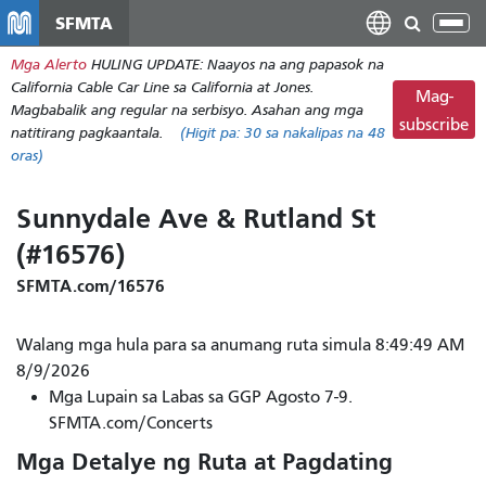
Laktawan
SFMTA
I-
ang
tog
Mga Alerto
HULING UPDATE: Naayos na ang papasok na
pangunahing
ang
California Cable Car Line sa California at Jones.
nilalaman
Mag-
nab
Magbabalik ang regular na serbisyo. Asahan ang mga
subscribe
natitirang pagkaantala.
(Higit pa:
30
sa nakalipas na 48
oras)
Sunnydale Ave & Rutland St
(#16576)
SFMTA.com/16576
Walang mga hula para sa anumang ruta simula 8:49:49 AM
8/9/2026
Mga Lupain sa Labas sa GGP Agosto 7-9.
SFMTA.com/Concerts
Mga Detalye ng Ruta at Pagdating