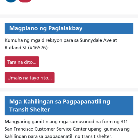
Magplano ng Paglalakbay
Kumuha ng mga direksyon para sa Sunnydale Ave at
Rutland St (#16576):
Tara na dito...
Umalis na tayo rito...
Mga Kahilingan sa Pagpapanatili ng
Transit Shelter
Mangyaring gamitin ang mga sumusunod na form ng 311
San Francisco Customer Service Center upang
gumawa ng
kahilingan para sa pagpapanatili ng transit shelter.