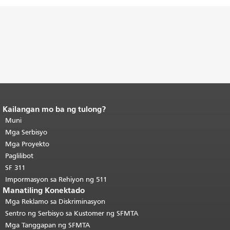
Kailangan mo ba ng tulong?
Katapusan ng nilalaman ng
pahina.
Muni
Ang natitirang bahagi ng
pahinang ito ay nauulit sa bawat
Mga Serbisyo
pahina.
Bumalik sa tuktok ng
Mga Proyekto
pangunahing nilalaman
.
Paglilibot
SF 311
Impormasyon sa Rehiyon ng 511
Manatiling Konektado
Mga Reklamo sa Diskriminasyon
Sentro ng Serbisyo sa Kustomer ng SFMTA
Mga Tanggapan ng SFMTA