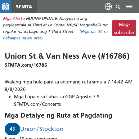
Laktawan
SFMTA
I-
ang
tog
Mga Alerto
HULING UPDATE: Naayos na ang
pangunahing
ang
Mag-
pagkaantala sa Third at Le Conte. NB/SB Magbabalik ng
nilalaman
nab
regular na serbisyo ang T Third Street.
(Higit pa:
36
sa
subscribe
nakalipas na 48 oras)
Union St & Van Ness Ave (#16786)
SFMTA.com/16786
Walang mga hula para sa anumang ruta simula 7:14:42 AM
8/8/2026
Mga Lupain sa Labas sa GGP Agosto 7-9.
SFMTA.com/Concerts
Mga Detalye ng Ruta at Pagdating
Union/Stockton
45
5 am - 10 pm araw-araw