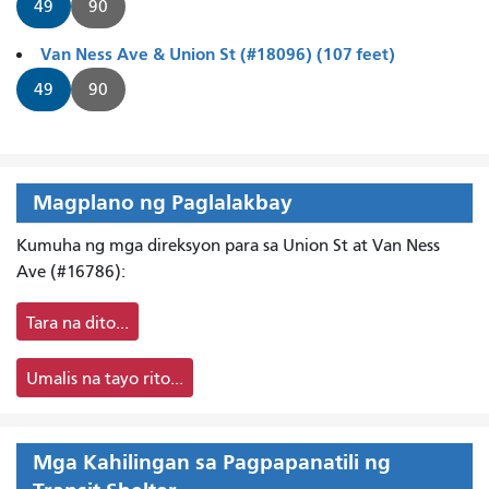
49
90
Van Ness Ave & Union St (#18096) (107 feet)
49
90
Magplano ng Paglalakbay
Kumuha ng mga direksyon para sa Union St at Van Ness
Ave (#16786):
Tara na dito...
Umalis na tayo rito...
Mga Kahilingan sa Pagpapanatili ng