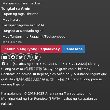
Makipag-ugnayan sa Amin
Tungkol sa Amin
Lupon ng mga Direktor
Mga Karera
Pakikipagnegosyo sa SFMTA
Lungsod at Kondado ng SF
Mga Tuntunin ng Paggamit/Pagkapribado
Mga Archive
Planuhin ang Iyong Paglalakbay
Pamasahe





☎
311 (Sa labas ng SF 415.701.2311; TTY 415.701.2323) Libreng
tulong sa wika /
免費語言協助
/
Ayuda gratis con el idioma
/
Бесплатная
помовьщ
перевд
dịch Miễn phí
/
Assistance linguistique
gratuite
/
無料の言語支援
/
무료 언어 지원
/
Libreng tulong para sa
wikang Filipino
Karapatang-ari © 2013-2025 Ahensya ng Transportasyon ng
Munisipalidad ng San Francisco (SFMTA). Lahat ng karapatan ay
nakalaan.