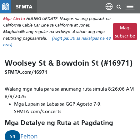
Laktawan
SFMTA
I-
ang
tog
Mga Alerto
HULING UPDATE: Naayos na ang papasok na
pangunahing
ang
California Cable Car Line sa California at Jones.
nilalaman
Mag-
nab
Magbabalik ang regular na serbisyo. Asahan ang mga
subscribe
natitirang pagkaantala.
(Higit pa:
30
sa nakalipas na 48
oras)
Woolsey St & Bowdoin St (#16971)
SFMTA.com/16971
Walang mga hula para sa anumang ruta simula 8:26:06 AM
8/9/2026
Mga Lupain sa Labas sa GGP Agosto 7-9.
SFMTA.com/Concerts
Mga Detalye ng Ruta at Pagdating
Felton
54