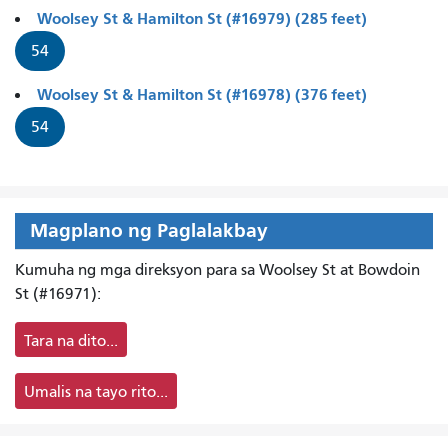
Woolsey St & Hamilton St (#16979) (285 feet)
54
Woolsey St & Hamilton St (#16978) (376 feet)
54
Magplano ng Paglalakbay
Kumuha ng mga direksyon para sa Woolsey St at Bowdoin
St (#16971):
Tara na dito...
Umalis na tayo rito...