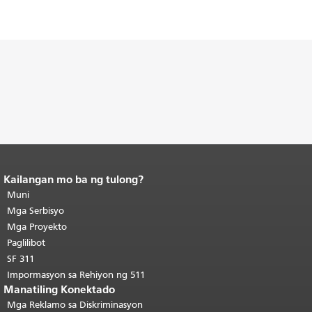
Kailangan mo ba ng tulong?
Katapusan ng nilalaman ng
pahina.
Muni
Ang natitirang bahagi ng
pahinang ito ay nauulit sa bawat
Mga Serbisyo
pahina.
Bumalik sa tuktok ng
Mga Proyekto
pangunahing nilalaman
.
Paglilibot
SF 311
Impormasyon sa Rehiyon ng 511
Manatiling Konektado
Mga Reklamo sa Diskriminasyon