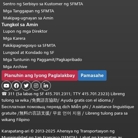
Sentro ng Serbisyo sa Kustomer ng SFMTA
Mga Tanggapan ng SFMTA
Makipag-ugnayan sa Amin
Tungkol sa Amin
Lupon ng mga Direktor
Mga Karera
Pakikipagnegosyo sa SFMTA
Lungsod at Kondado ng SF
Mga Tuntunin ng Paggamit/Pagkapribado
Mga Archive
Planuhin ang Iyong Paglalakbay
Pamasahe





☎
311 (Sa labas ng SF 415.701.2311; TTY 415.701.2323) Libreng
tulong sa wika /
免費語言協助
/
Ayuda gratis con el idioma
/
Бесплатная
помовьщ
перевд
dịch Miễn phí
/
Assistance linguistique
gratuite
/
無料の言語支援
/
무료 언어 지원
/
Libreng tulong para sa
wikang Filipino
Karapatang-ari © 2013-2025 Ahensya ng Transportasyon ng
Munisipalidad ng San Francisco (SFMTA). Lahat ng karapatan ay