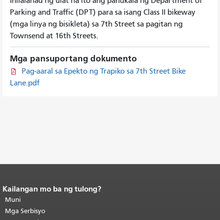
Inilalahad ng ulat na ito ang panukala ng Department of
Parking and Traffic (DPT) para sa isang Class II bikeway
(mga linya ng bisikleta) sa 7th Street sa pagitan ng
Townsend at 16th Streets.
Mga pansuportang dokumento
Pag-aaral sa Epekto ng Trapiko sa 7th Street Bike
Lane.pdf
Kailangan mo ba ng tulong?
Katapusan ng nilalaman ng
pahina.
Muni
Ang natitirang bahagi ng
pahinang ito ay nauulit sa bawat
Mga Serbisyo