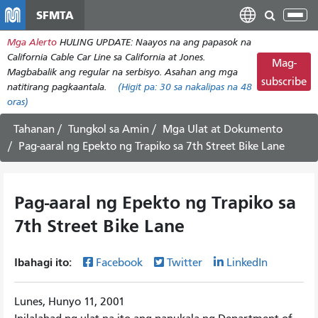
Laktawan
SFMTA
I-
ang
tog
Mga Alerto
HULING UPDATE: Naayos na ang papasok na
pangunahing
ang
California Cable Car Line sa California at Jones.
nilalaman
Mag-
nab
Magbabalik ang regular na serbisyo. Asahan ang mga
subscribe
natitirang pagkaantala.
(Higit pa:
30
sa nakalipas na 48
oras)
Tahanan
Tungkol sa Amin
Mga Ulat at Dokumento
Pag-aaral ng Epekto ng Trapiko sa 7th Street Bike Lane
Pag-aaral ng Epekto ng Trapiko sa
7th Street Bike Lane
Ibahagi ito:
Facebook
Twitter
LinkedIn
Lunes, Hunyo 11, 2001