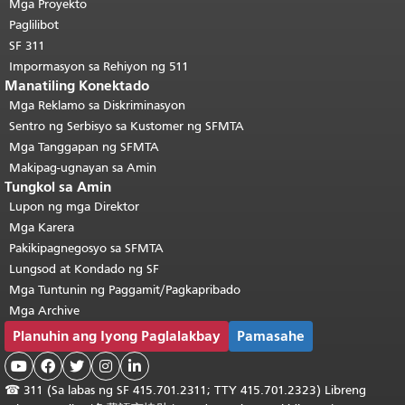
pahina.
Bumalik sa itaas ng
Mga Proyekto
pangunahing nilalaman
.
Paglilibot
SF 311
Impormasyon sa Rehiyon ng 511
Manatiling Konektado
Mga Reklamo sa Diskriminasyon
Sentro ng Serbisyo sa Kustomer ng SFMTA
Mga Tanggapan ng SFMTA
Makipag-ugnayan sa Amin
Tungkol sa Amin
Lupon ng mga Direktor
Mga Karera
Pakikipagnegosyo sa SFMTA
Lungsod at Kondado ng SF
Mga Tuntunin ng Paggamit/Pagkapribado
Mga Archive
Planuhin ang Iyong Paglalakbay
Pamasahe





☎
311 (Sa labas ng SF 415.701.2311; TTY 415.701.2323) Libreng