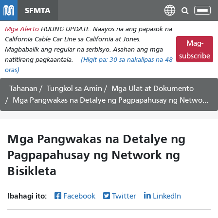
Laktawan
SFMTA
I-
ang
tog
Mga Alerto
HULING UPDATE: Naayos na ang papasok na
pangunahing
ang
California Cable Car Line sa California at Jones.
nilalaman
Mag-
nab
Magbabalik ang regular na serbisyo. Asahan ang mga
subscribe
natitirang pagkaantala.
(Higit pa:
30
sa nakalipas na 48
oras)
Tahanan
Tungkol sa Amin
Mga Ulat at Dokumento
Mga Pangwakas na Detalye ng Pagpapahusay ng Network ng Bisikleta
Mga Pangwakas na Detalye ng
Pagpapahusay ng Network ng
Bisikleta
Ibahagi ito:
Facebook
Twitter
LinkedIn