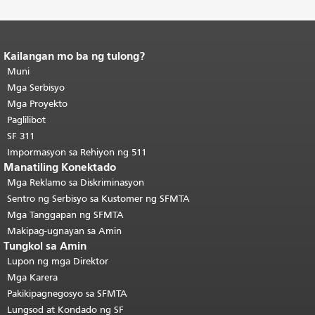
Kailangan mo ba ng tulong?
Katapusan ng nilalaman ng
pahina.
Muni
Ang natitirang bahagi ng
pahinang ito ay nauulit sa bawat
Mga Serbisyo
pahina.
Bumalik sa itaas ng
Mga Proyekto
pangunahing nilalaman
.
Paglilibot
SF 311
Impormasyon sa Rehiyon ng 511
Manatiling Konektado
Mga Reklamo sa Diskriminasyon
Sentro ng Serbisyo sa Kustomer ng SFMTA
Mga Tanggapan ng SFMTA
Makipag-ugnayan sa Amin
Tungkol sa Amin
Lupon ng mga Direktor
Mga Karera
Pakikipagnegosyo sa SFMTA
Lungsod at Kondado ng SF