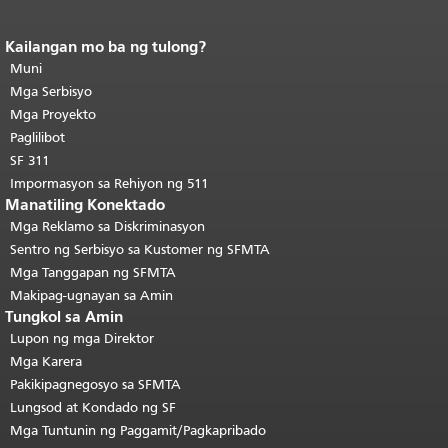
Kailangan mo ba ng tulong?
Katapusan ng nilalaman ng
pahina.
Muni
Ang natitirang bahagi ng
pahinang ito ay nauulit sa bawat
Mga Serbisyo
pahina.
Bumalik sa tuktok ng
Mga Proyekto
pangunahing nilalaman
.
Paglilibot
SF 311
Impormasyon sa Rehiyon ng 511
Manatiling Konektado
Mga Reklamo sa Diskriminasyon
Sentro ng Serbisyo sa Kustomer ng SFMTA
Mga Tanggapan ng SFMTA
Makipag-ugnayan sa Amin
Tungkol sa Amin
Lupon ng mga Direktor
Mga Karera
Pakikipagnegosyo sa SFMTA
Lungsod at Kondado ng SF
Mga Tuntunin ng Paggamit/Pagkapribado