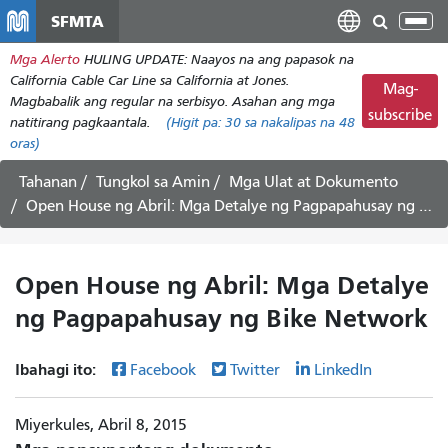
Laktawan
SFMTA
I-
ang
tog
Mga Alerto
HULING UPDATE: Naayos na ang papasok na
pangunahing
ang
California Cable Car Line sa California at Jones.
nilalaman
Mag-
nab
Magbabalik ang regular na serbisyo. Asahan ang mga
subscribe
natitirang pagkaantala.
(Higit pa:
30
sa nakalipas na 48
oras)
Tahanan
Tungkol sa Amin
Mga Ulat at Dokumento
Open House ng Abril: Mga Detalye ng Pagpapahusay ng Bike Network
Open House ng Abril: Mga Detalye
ng Pagpapahusay ng Bike Network
Ibahagi ito:
Facebook
Twitter
LinkedIn
Miyerkules, Abril 8, 2015