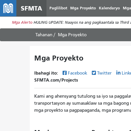
SFMTA
Paglilibot
Mga Proyekto
Kalendaryo
Mga
Mga Alerto
HULING UPDATE: Naayos na ang pagkaantala sa Third at
Tahanan
Mga Proyekto
Mga Proyekto
Ibahagi ito:
Facebook
Twitter
Link
SFMTA.com/Projects
Kami ang ahensyang tutulong sa iyo sa paggal
transportasyon ay sumasaklaw sa mga bagong ru
mga proyekto sa pagpapaganda, mga programa