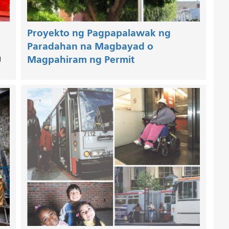
Proyekto ng Pagpapalawak ng
Paradahan na Magbayad o
g
Magpahiram ng Permit