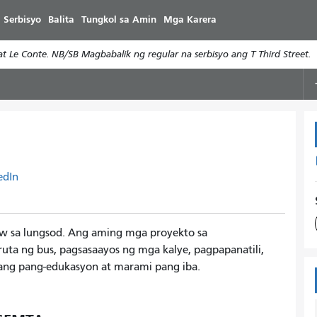
Laktawan
 Serbisyo
Balita
Tungkol sa Amin
Mga Karera
ang
pangunahing
 Le Conte. NB/SB Magbabalik ng regular na serbisyo ang T Third Street.
nilalaman
edIn
aw sa lungsod. Ang aming mga proyekto sa
ta ng bus, pagsasaayos ng mga kalye, pagpapanatili,
ng pang-edukasyon at marami pang iba.