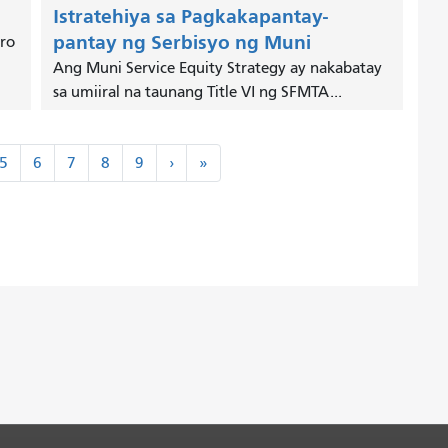
Istratehiya sa Pagkakapantay-
pantay ng Serbisyo ng Muni
ro
Ang Muni Service Equity Strategy ay nakabatay
sa umiiral na taunang Title VI ng SFMTA...
Susunod
Huli
5
6
7
8
9
›
»
›
»