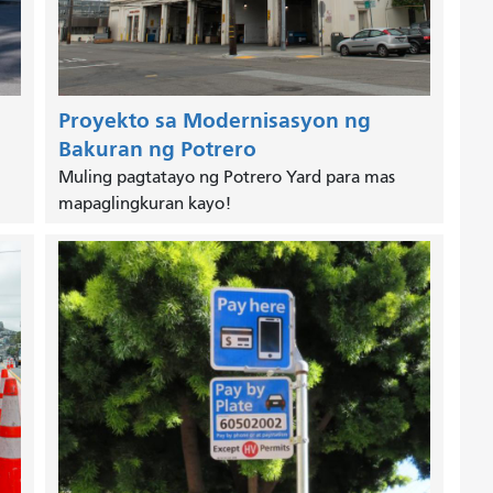
Proyekto sa Modernisasyon ng
Bakuran ng Potrero
Muling pagtatayo ng Potrero Yard para mas
mapaglingkuran kayo!