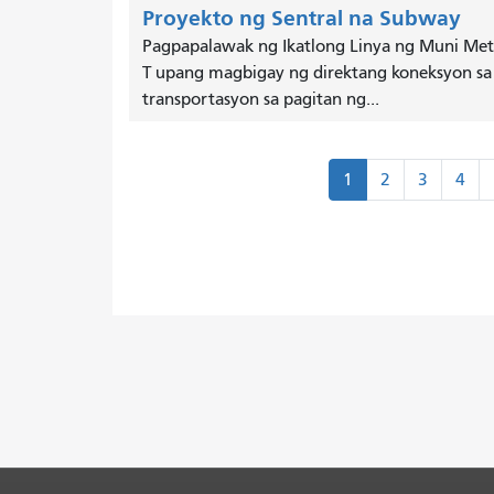
Proyekto ng Sentral na Subway
Pagpapalawak ng Ikatlong Linya ng Muni Met
T upang magbigay ng direktang koneksyon sa
transportasyon sa pagitan ng...
Paginasyon
1
2
3
4