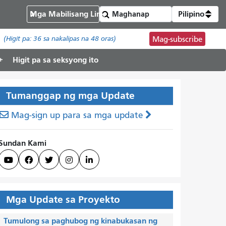
Mga Mabilisang Link
Pilipino
(Higit pa:
36
sa nakalipas na 48 oras)
Mag-subscribe
Higit pa sa seksyong ito
Tumanggap ng mga Update
Mag-sign up para sa mga update
Sundan Kami





Mga Update sa Proyekto
Tumulong sa paghubog ng kinabukasan ng