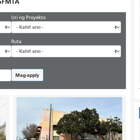
 SFMTA
Uri ng Proyekto
Ruta
Mag-apply