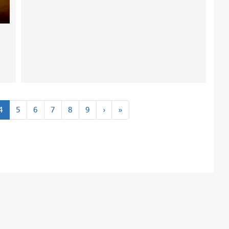
Susunod
Huli
4
5
6
7
8
9
›
»
›
»