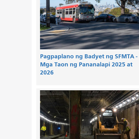
Pagpaplano ng Badyet ng SFMTA -
Mga Taon ng Pananalapi 2025 at
2026