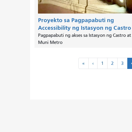
Proyekto sa Pagpapabuti ng
Accessibility ng Istasyon ng Castro
Pagpapabuti ng akses sa Istasyon ng Castro at
Muni Metro
Paginasyon
«
‹
«
‹
1
2
3
Una
Nakaraan