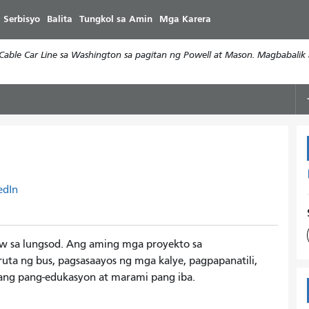
Laktawan
 Serbisyo
Balita
Tungkol sa Amin
Mga Karera
ang
pangunahing
le Car Line sa Washington sa pagitan ng Powell at Mason. Magbabalik a
nilalaman
edIn
aw sa lungsod. Ang aming mga proyekto sa
ta ng bus, pagsasaayos ng mga kalye, pagpapanatili,
ng pang-edukasyon at marami pang iba.