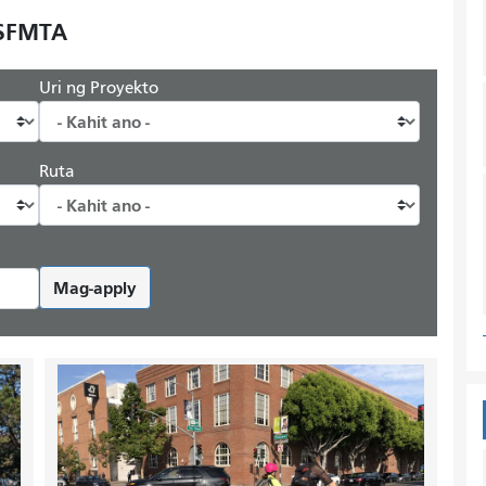
 SFMTA
Uri ng Proyekto
Ruta
Mag-apply