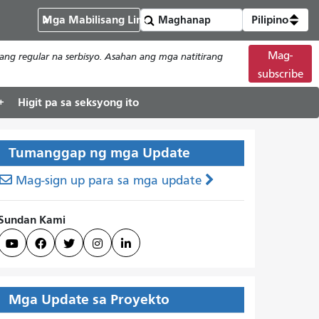
Mga Mabilisang Link
Pilipino
Mag-
ng regular na serbisyo. Asahan ang mga natitirang
subscribe
Higit pa sa seksyong ito
Tumanggap ng mga Update
Mag-sign up para sa mga update
Sundan Kami





Mga Update sa Proyekto