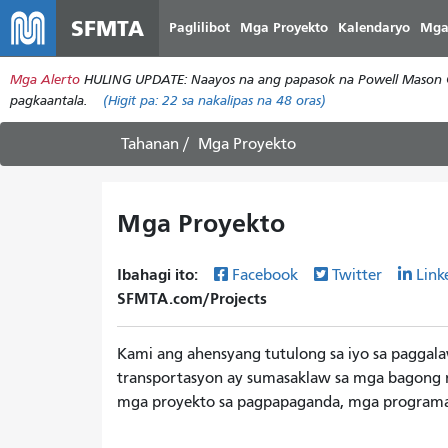
SFMTA
Paglilibot
Mga Proyekto
Kalendaryo
Mga
Mga Alerto
HULING UPDATE: Naayos na ang papasok na Powell Mason Cab
pagkaantala.
(Higit pa:
22
sa nakalipas na 48 oras)
Tahanan
Mga Proyekto
Mga Proyekto
Ibahagi ito:
Facebook
Twitter
Link
SFMTA.com/Projects
Kami ang ahensyang tutulong sa iyo sa paggal
transportasyon ay sumasaklaw sa mga bagong ru
mga proyekto sa pagpapaganda, mga programa