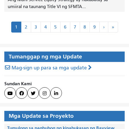
umiiral na taunang Title VI ng SFMTA...
Paginasyon
Susunod
Huli
1
2
3
4
5
6
7
8
9
›
»
›
»
Tumanggap ng mga Update
Mag-sign up para sa mga update
Sundan Kami





Mga Update sa Proyekto
Tumulong sa paghubog ng kinabukasan ng Bayview