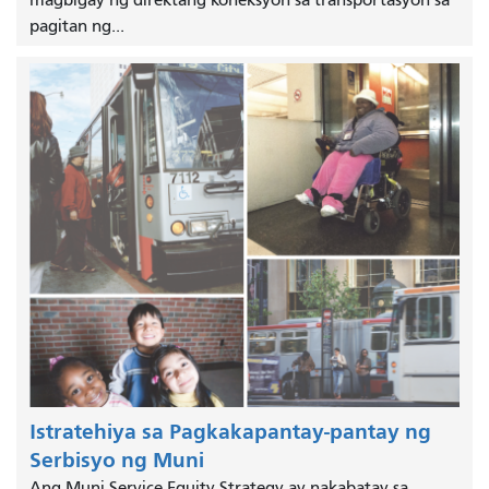
magbigay ng direktang koneksyon sa transportasyon sa
pagitan ng...
Istratehiya sa Pagkakapantay-pantay ng
Serbisyo ng Muni
Ang Muni Service Equity Strategy ay nakabatay sa