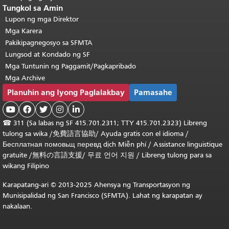
Tungkol sa Amin
Lupon ng mga Direktor
Mga Karera
Pakikipagnegosyo sa SFMTA
Lungsod at Kondado ng SF
Mga Tuntunin ng Paggamit/Pagkapribado
Mga Archive
Planuhin ang Iyong Paglalakbay
Pamasahe





☎
311 (Sa labas ng SF 415.701.2311; TTY 415.701.2323) Libreng
tulong sa wika /
免費語言協助
/
Ayuda gratis con el idioma
/
Бесплатная
помовьщ
перевд
dịch Miễn phí
/
Assistance linguistique
gratuite
/
無料の言語支援
/
무료 언어 지원
/
Libreng tulong para sa
wikang Filipino
Karapatang-ari © 2013-2025 Ahensya ng Transportasyon ng
Munisipalidad ng San Francisco (SFMTA). Lahat ng karapatan ay
nakalaan.