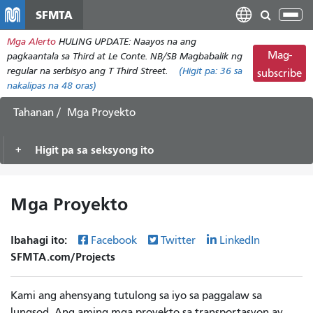
Laktawan
SFMTA
I-
ang
tog
Mga Alerto
HULING UPDATE: Naayos na ang
pangunahing
ang
Mag-
pagkaantala sa Third at Le Conte. NB/SB Magbabalik ng
nilalaman
nab
regular na serbisyo ang T Third Street.
(Higit pa:
36
sa
subscribe
nakalipas na 48 oras)
Tahanan
Mga Proyekto
Higit pa sa seksyong ito
Mga Proyekto
Ibahagi ito:
Facebook
Twitter
LinkedIn
SFMTA.com/Projects
Kami ang ahensyang tutulong sa iyo sa paggalaw sa
lungsod. Ang aming mga proyekto sa transportasyon ay