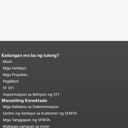
Kailangan mo ba ng tulong?
Katapusan ng nilalaman ng
pahina.
Muni
Ang natitirang bahagi ng
pahinang ito ay nauulit sa bawat
Mga Serbisyo
pahina.
Bumalik sa tuktok ng
Mga Proyekto
pangunahing nilalaman
.
Paglilibot
SF 311
Impormasyon sa Rehiyon ng 511
Manatiling Konektado
Mga Reklamo sa Diskriminasyon
Sentro ng Serbisyo sa Kustomer ng SFMTA
Mga Tanggapan ng SFMTA
Makipag-ugnayan sa Amin