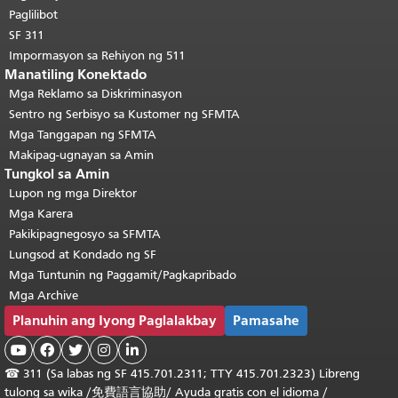
pangunahing nilalaman
.
Paglilibot
SF 311
Impormasyon sa Rehiyon ng 511
Manatiling Konektado
Mga Reklamo sa Diskriminasyon
Sentro ng Serbisyo sa Kustomer ng SFMTA
Mga Tanggapan ng SFMTA
Makipag-ugnayan sa Amin
Tungkol sa Amin
Lupon ng mga Direktor
Mga Karera
Pakikipagnegosyo sa SFMTA
Lungsod at Kondado ng SF
Mga Tuntunin ng Paggamit/Pagkapribado
Mga Archive
Planuhin ang Iyong Paglalakbay
Pamasahe





☎
311 (Sa labas ng SF 415.701.2311; TTY 415.701.2323) Libreng
tulong sa wika /
免費語言協助
/
Ayuda gratis con el idioma
/