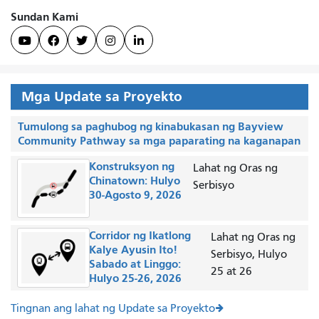
Sundan Kami





Mga Update sa Proyekto
Tumulong sa paghubog ng kinabukasan ng Bayview
Community Pathway sa mga paparating na kaganapan
Konstruksyon ng
Lahat ng Oras ng
Chinatown: Hulyo
Serbisyo
30-Agosto 9, 2026
Corridor ng Ikatlong
Lahat ng Oras ng
Kalye Ayusin Ito!
Serbisyo, Hulyo
Sabado at Linggo:
25 at 26
Hulyo 25-26, 2026
Tingnan ang lahat ng Update sa Proyekto