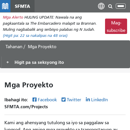
Laktawan
SFMTA
I-
ang
tog
Mga Alerto
HULING UPDATE: Nawala na ang
pangunahing
ang
Mag-
pagkaantala sa The Embarcadero malapit sa Brannan.
nilalaman
nab
Muling nagbabalik ang serbisyo palabas ng N Judah.
subscribe
(Higit pa:
22
sa nakalipas na 48 oras)
Tahanan
Mga Proyekto
Higit pa sa seksyong ito
Mga Proyekto
Ibahagi ito:
Facebook
Twitter
LinkedIn
SFMTA.com/Projects
Kami ang ahensyang tutulong sa iyo sa paggalaw sa
lungsod. Ang aming mga proyekto sa transportasyon ay