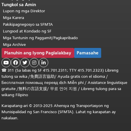
Tungkol sa Amin
Lupon ng mga Direktor
Mga Karera
Pakikipagnegosyo sa SFMTA
Lungsod at Kondado ng SF
Mga Tuntunin ng Paggamit/Pagkapribado
Mga Archive
Planuhin ang Iyong Paglalakbay
Pamasahe





☎
311 (Sa labas ng SF 415.701.2311; TTY 415.701.2323) Libreng
tulong sa wika /
免費語言協助
/
Ayuda gratis con el idioma
/
Бесплатная
помовьщ
перевд
dịch Miễn phí
/
Assistance linguistique
gratuite
/
無料の言語支援
/
무료 언어 지원
/
Libreng tulong para sa
wikang Filipino
Karapatang-ari © 2013-2025 Ahensya ng Transportasyon ng
Munisipalidad ng San Francisco (SFMTA). Lahat ng karapatan ay
nakalaan.