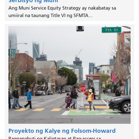
Serbisyo ng Muni
Ang Muni Service Equity Strategy ay nakabatay sa
umiiral na taunang Title VI ng SFMTA...
Proyekto ng Kalye ng Folsom-Howard
Pagpapabuti ng Kaligtasan at Pag-access sa