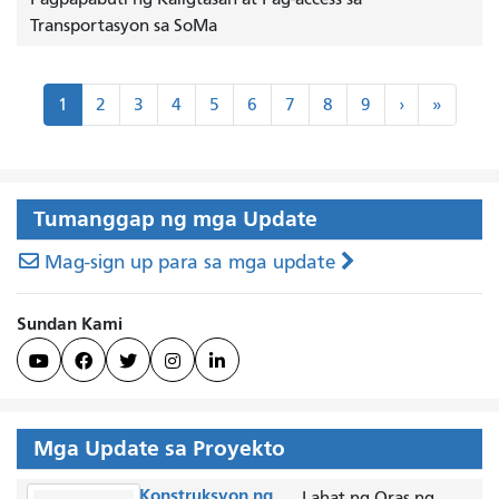
Transportasyon sa SoMa
Paginasyon
Susunod
Huli
1
2
3
4
5
6
7
8
9
›
»
›
»
Tumanggap ng mga Update
Mag-sign up para sa mga update
Sundan Kami





Mga Update sa Proyekto
Konstruksyon ng
Lahat ng Oras ng