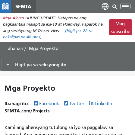
Laktawan
SFMTA
I-
ang
tog
Mga Alerto
HULING UPDATE: Natapos na ang
pangunahing
ang
Mag-
pagkaantala malapit sa ika-19 at Holloway. Papasok na
nilalaman
nab
ang serbisyo ng M Ocean View.
(Higit pa:
22
sa
subscribe
nakalipas na 48 oras)
Tahanan
Mga Proyekto
Higit pa sa seksyong ito
Mga Proyekto
Ibahagi ito:
Facebook
Twitter
LinkedIn
SFMTA.com/Projects
Kami ang ahensyang tutulong sa iyo sa paggalaw sa
lungsod. Ang aming mga proyekto sa transportasyon ay