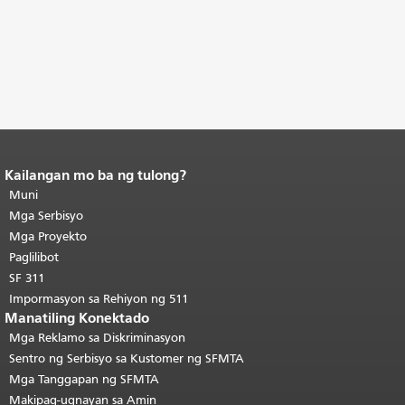
Kailangan mo ba ng tulong?
Katapusan ng nilalaman ng
pahina.
Muni
Ang natitirang bahagi ng
pahinang ito ay nauulit sa bawat
Mga Serbisyo
pahina.
Bumalik sa tuktok ng
Mga Proyekto
pangunahing nilalaman
.
Paglilibot
SF 311
Impormasyon sa Rehiyon ng 511
Manatiling Konektado
Mga Reklamo sa Diskriminasyon
Sentro ng Serbisyo sa Kustomer ng SFMTA
Mga Tanggapan ng SFMTA
Makipag-ugnayan sa Amin