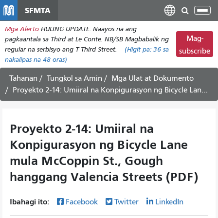
Laktawan
SFMTA
I-
ang
tog
Mga Alerto
HULING UPDATE: Naayos na ang
pangunahing
ang
Mag-
pagkaantala sa Third at Le Conte. NB/SB Magbabalik ng
nilalaman
nab
regular na serbisyo ang T Third Street.
(Higit pa:
36
sa
subscribe
nakalipas na 48 oras)
Tahanan
Tungkol sa Amin
Mga Ulat at Dokumento
Proyekto 2-14: Umiiral na Konpigurasyon ng Bicycle Lane mula McCoppin St., Gough hanggang Valencia Streets (PDF)
Proyekto 2-14: Umiiral na
Konpigurasyon ng Bicycle Lane
mula McCoppin St., Gough
hanggang Valencia Streets (PDF)
Ibahagi ito:
Facebook
Twitter
LinkedIn