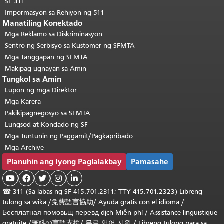
SF 311
Impormasyon sa Rehiyon ng 511
Manatiling Konektado
Mga Reklamo sa Diskriminasyon
Sentro ng Serbisyo sa Kustomer ng SFMTA
Mga Tanggapan ng SFMTA
Makipag-ugnayan sa Amin
Tungkol sa Amin
Lupon ng mga Direktor
Mga Karera
Pakikipagnegosyo sa SFMTA
Lungsod at Kondado ng SF
Mga Tuntunin ng Paggamit/Pagkapribado
Mga Archive
Planuhin ang Iyong Paglalakbay
Pamasahe





☎
311 (Sa labas ng SF 415.701.2311; TTY 415.701.2323) Libreng
tulong sa wika /
免費語言協助
/
Ayuda gratis con el idioma
/
Бесплатная
помовьщ
перевд
dịch Miễn phí
/
Assistance linguistique
gratuite
/
無料の言語支援
/
무료 언어 지원
/
Libreng tulong para sa