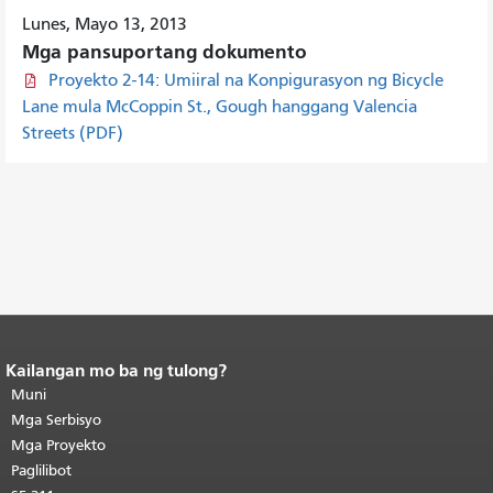
Lunes, Mayo 13, 2013
Mga pansuportang dokumento
Proyekto 2-14: Umiiral na Konpigurasyon ng Bicycle
Lane mula McCoppin St., Gough hanggang Valencia
Streets (PDF)
Kailangan mo ba ng tulong?
Katapusan ng nilalaman ng
pahina.
Muni
Ang natitirang bahagi ng
pahinang ito ay nauulit sa bawat
Mga Serbisyo
pahina.
Bumalik sa itaas ng
Mga Proyekto
pangunahing nilalaman
.
Paglilibot