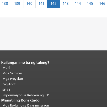
Paginasyon
138
139
140
141
142
143
144
145
146
karaan
Kailangan mo ba ng tulong?
Katapusan ng nilalaman ng
pahina.
Muni
Ang natitirang bahagi ng
pahinang ito ay nauulit sa bawat
Mga Serbisyo
pahina.
Bumalik sa tuktok ng
Mga Proyekto
pangunahing nilalaman
.
Paglilibot
SF 311
Impormasyon sa Rehiyon ng 511
Manatiling Konektado
Mga Reklamo sa Diskriminasyon