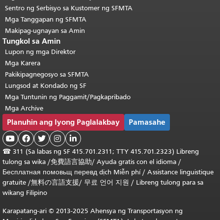
Sentro ng Serbisyo sa Kustomer ng SFMTA
Mga Tanggapan ng SFMTA
Makipag-ugnayan sa Amin
Tungkol sa Amin
Lupon ng mga Direktor
Mga Karera
Pakikipagnegosyo sa SFMTA
Lungsod at Kondado ng SF
Mga Tuntunin ng Paggamit/Pagkapribado
Mga Archive
Planuhin ang Iyong Paglalakbay
Pamasahe





☎
311 (Sa labas ng SF 415.701.2311; TTY 415.701.2323) Libreng
tulong sa wika /
免費語言協助
/
Ayuda gratis con el idioma
/
Бесплатная
помовьщ
перевд
dịch Miễn phí
/
Assistance linguistique
gratuite
/
無料の言語支援
/
무료 언어 지원
/
Libreng tulong para sa
wikang Filipino
Karapatang-ari © 2013-2025 Ahensya ng Transportasyon ng