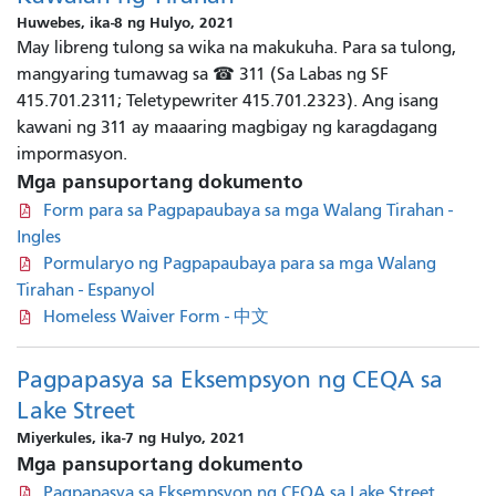
Huwebes, ika-8 ng Hulyo, 2021
May libreng tulong sa wika na makukuha. Para sa tulong,
mangyaring tumawag sa ☎ 311 (Sa Labas ng SF
415.701.2311; Teletypewriter 415.701.2323). Ang isang
kawani ng 311 ay maaaring magbigay ng karagdagang
impormasyon.
Mga pansuportang dokumento
Form para sa Pagpapaubaya sa mga Walang Tirahan -
Ingles
Pormularyo ng Pagpapaubaya para sa mga Walang
Tirahan - Espanyol
Homeless Waiver Form - 中文
Pagpapasya sa Eksempsyon ng CEQA sa
Lake Street
Miyerkules, ika-7 ng Hulyo, 2021
Mga pansuportang dokumento
Pagpapasya sa Eksempsyon ng CEQA sa Lake Street