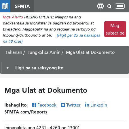
Laktawan
SFMTA
I-
ang
tog
Mga Alerto
HULING UPDATE: Naayos na ang
pangunahing
ang
pagkaantala sa McAllister sa pagitan ng Broderick at
nilalaman
Mag-
nab
Divisadero. Magbabalik na ang regular na serbisyo ng
subscribe
Inbound/Outbound 5 at 5R.
(Higit pa:
25
sa nakalipas
na 48 oras)
Tahanan
Tungkol sa Amin
Mga Ulat at Dokumento
Higit pa sa seksyong ito
Mga Ulat at Dokumento
Ibahagi ito:
Facebook
Twitter
LinkedIn
SFMTA.com/Reports
Ipinapakita ang 4231 - 4260 ng 13001