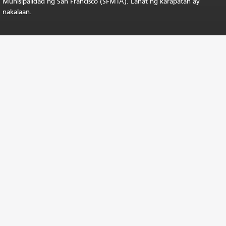
Munisipalidad ng San Francisco (SFMTA). Lahat ng karapatan ay
nakalaan.