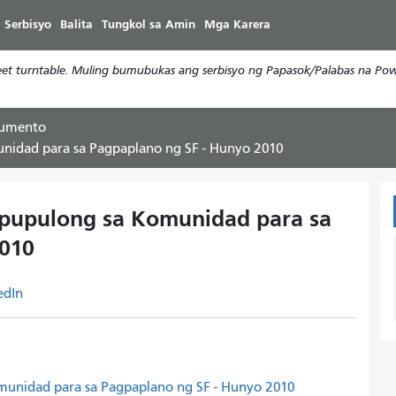
Laktawan
 Serbisyo
Balita
Tungkol sa Amin
Mga Karera
ang
pangunahing
t turntable. Muling bumubukas ang serbisyo ng Papasok/Palabas na Powe
nilalaman
kumento
nidad para sa Pagpaplano ng SF - Hunyo 2010
pupulong sa Komunidad para sa
2010
edIn
unidad para sa Pagpaplano ng SF - Hunyo 2010