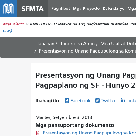
SFMTA
Paglilibot
Mga Proyekto
Kalendaryo
Mga
Mga Alerto
HULING UPDATE: Naayos na ang pagkaantala sa Market Stree
oras)
Tahanan
Tungkol sa Amin
Mga Ulat at Do
Presentasyon ng Unang Pagpupulong sa Komu
Presentasyon ng Unang Pag
Pagpaplano ng SF - Hunyo 
Ibahagi ito:
Facebook
Twitter
Link
Martes, Setyembre 3, 2013
Mga pansuportang dokumento
Presentasyon ng Unang Pagpupulong sa Kom