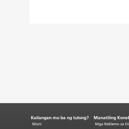
Kailangan mo ba ng tulong?
Manatiling Kone
Katapusan
ng
Muni
Mga Reklamo sa Di