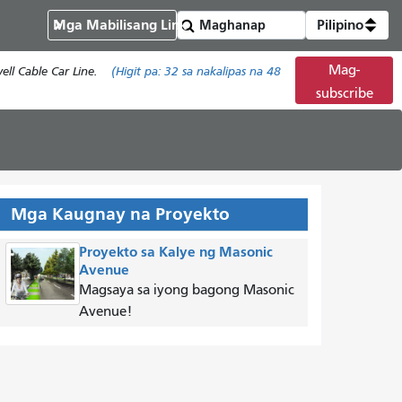
Mga Mabilisang Link
Pilipino
Mag-
ll Cable Car Line.
(Higit pa:
32
sa nakalipas na 48
subscribe
Mga Kaugnay na Proyekto
Proyekto sa Kalye ng Masonic
Avenue
Magsaya sa iyong bagong Masonic
Avenue!