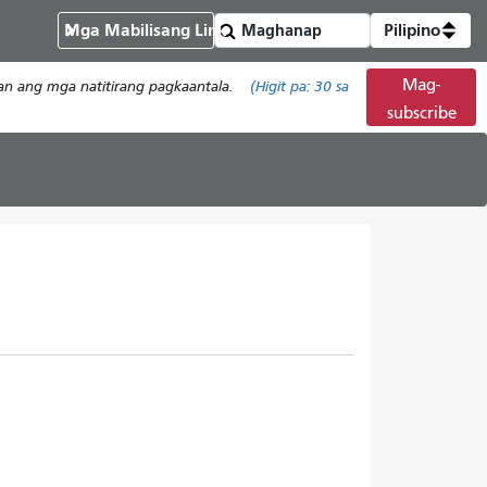
Mga Mabilisang Link
Pilipino
Mag-
han ang mga natitirang pagkaantala.
(Higit pa:
30
sa
subscribe