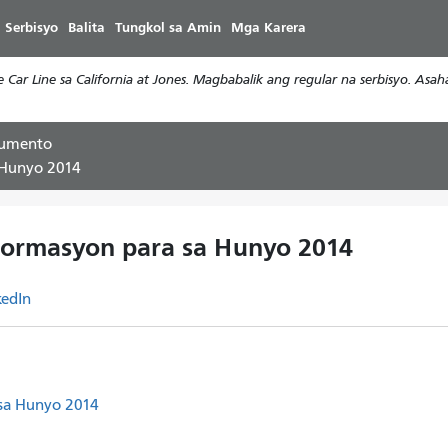
Laktawan
 Serbisyo
Balita
Tungkol sa Amin
Mga Karera
ang
pangunahing
Car Line sa California at Jones. Magbabalik ang regular na serbisyo. Asa
nilalaman
kumento
 Hunyo 2014
pormasyon para sa Hunyo 2014
kedIn
 sa Hunyo 2014