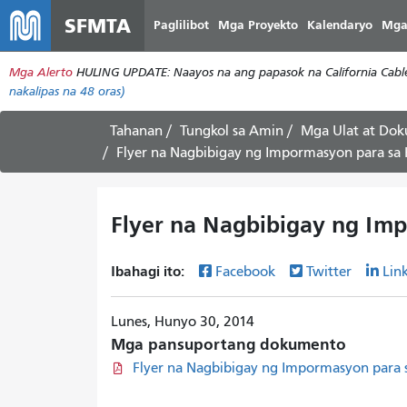
SFMTA
Paglilibot
Mga Proyekto
Kalendaryo
Mga
Mga Alerto
HULING UPDATE: Naayos na ang papasok na California Cable 
nakalipas na 48 oras)
Tahanan
Tungkol sa Amin
Mga Ulat at Do
Flyer na Nagbibigay ng Impormasyon para sa
Flyer na Nagbibigay ng Im
Ibahagi ito:
Facebook
Twitter
Lin
Lunes, Hunyo 30, 2014
Mga pansuportang dokumento
Flyer na Nagbibigay ng Impormasyon para