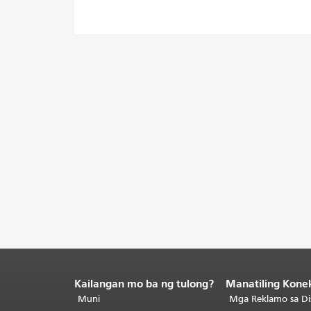
Kailangan mo ba ng tulong?
Manatiling Kone
Katapusan
ng
Muni
Mga Reklamo sa Di