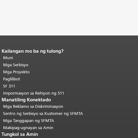
Kailangan mo ba ng tulong?
Katapusan ng nilalaman ng
pahina.
Muni
Ang natitirang bahagi ng
pahinang ito ay nauulit sa bawat
Mga Serbisyo
pahina.
Bumalik sa tuktok ng
Mga Proyekto
pangunahing nilalaman
.
Paglilibot
SF 311
Impormasyon sa Rehiyon ng 511
Manatiling Konektado
Mga Reklamo sa Diskriminasyon
Sentro ng Serbisyo sa Kustomer ng SFMTA
Mga Tanggapan ng SFMTA
Makipag-ugnayan sa Amin
Tungkol sa Amin