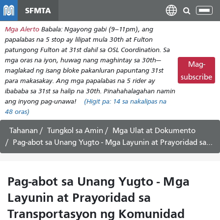
Laktawan
SFMTA
I-
ang
tog
Mga Alerto
Babala: Ngayong gabi (9–11pm), ang
pangunahing
ang
papalabas na 5 stop ay lilipat mula 30th at Fulton
nilalaman
nab
patungong Fulton at 31st dahil sa OSL Coordination. Sa
mga oras na iyon, huwag nang maghintay sa 30th—
Mag-
maglakad ng isang bloke pakanluran papuntang 31st
subscribe
para makasakay. Ang mga papalabas na 5 rider ay
ibababa sa 31st sa halip na 30th. Pinahahalagahan namin
ang inyong pag-unawa!
(Higit pa:
14
sa nakalipas na
48 oras)
Tahanan
Tungkol sa Amin
Mga Ulat at Dokumento
Pag-abot sa Unang Yugto - Mga Layunin at Prayoridad sa Transportasyon ng Komunidad (Disyembre 1, 2015)
Pag-abot sa Unang Yugto - Mga
Layunin at Prayoridad sa
Transportasyon ng Komunidad