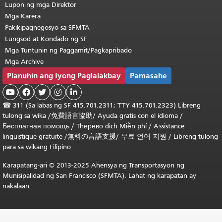
Lupon ng mga Direktor
Mga Karera
Pakikipagnegosyo sa SFMTA
Lungsod at Kondado ng SF
Mga Tuntunin ng Paggamit/Pagkapribado
Mga Archive
Planuhin ang Iyong Paglalakbay
Pamasahe





☎
311 (Sa labas ng SF 415.701.2311; TTY 415.701.2323) Libreng
tulong sa wika /
免費語言協助
/
Ayuda gratis con el idioma
/
Бесплатная помощь
/
Thерево dịch Miễn phí
/
Assistance
linguistique gratuite
/
無料の言語支援
/
무료 언어 지원
/
Libreng tulong
para sa wikang Filipino
Karapatang-ari © 2013-2025 Ahensya ng Transportasyon ng
Munisipalidad ng San Francisco (SFMTA). Lahat ng karapatan ay
nakalaan.