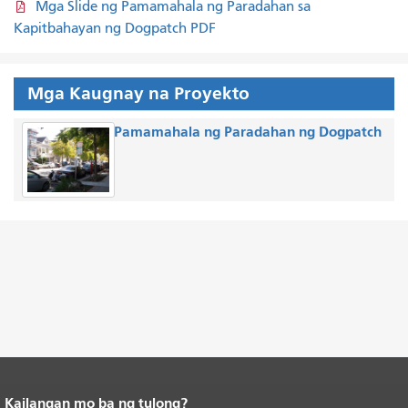
Mga Slide ng Pamamahala ng Paradahan sa
Kapitbahayan ng Dogpatch PDF
Mga Kaugnay na Proyekto
Pamamahala ng Paradahan ng Dogpatch
Kailangan mo ba ng tulong?
Katapusan ng nilalaman ng