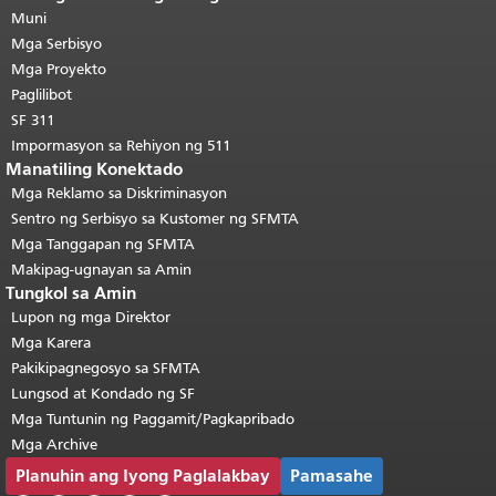
pahina.
Muni
Ang natitirang bahagi ng
pahinang ito ay nauulit sa bawat
Mga Serbisyo
pahina.
Bumalik sa tuktok ng
Mga Proyekto
pangunahing nilalaman
.
Paglilibot
SF 311
Impormasyon sa Rehiyon ng 511
Manatiling Konektado
Mga Reklamo sa Diskriminasyon
Sentro ng Serbisyo sa Kustomer ng SFMTA
Mga Tanggapan ng SFMTA
Makipag-ugnayan sa Amin
Tungkol sa Amin
Lupon ng mga Direktor
Mga Karera
Pakikipagnegosyo sa SFMTA
Lungsod at Kondado ng SF
Mga Tuntunin ng Paggamit/Pagkapribado
Mga Archive
Planuhin ang Iyong Paglalakbay
Pamasahe