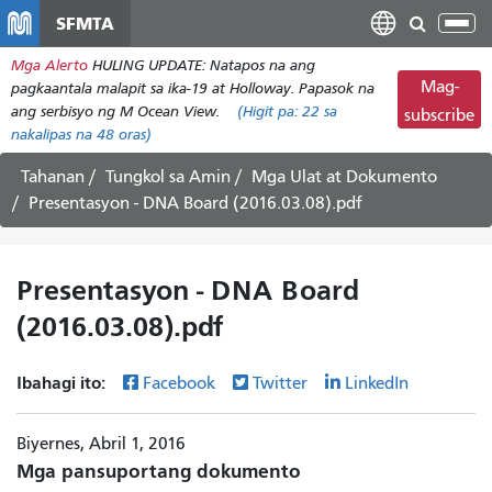
Laktawan
SFMTA
I-
ang
tog
Mga Alerto
HULING UPDATE: Natapos na ang
pangunahing
ang
Mag-
pagkaantala malapit sa ika-19 at Holloway. Papasok na
nilalaman
nab
ang serbisyo ng M Ocean View.
(Higit pa:
22
sa
subscribe
nakalipas na 48 oras)
Tahanan
Tungkol sa Amin
Mga Ulat at Dokumento
Presentasyon - DNA Board (2016.03.08).pdf
Presentasyon - DNA Board
(2016.03.08).pdf
Ibahagi ito:
Facebook
Twitter
LinkedIn
Biyernes, Abril 1, 2016
Mga pansuportang dokumento