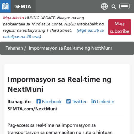
Laktawan
SFMTA
I-
ang
tog
Mga Alerto
HULING UPDATE: Naayos na ang
pangunahing
ang
Mag-
pagkaantala sa Third at Le Conte. NB/SB Magbabalik ng
nilalaman
nab
regular na serbisyo ang T Third Street.
(Higit pa:
36
sa
subscribe
nakalipas na 48 oras)
Tahanan
Impormasyon sa Real-time ng NextMuni
Impormasyon sa Real-time ng
NextMuni
Ibahagi ito:
Facebook
Twitter
LinkedIn
SFMTA.com/NextMuni
Pag-access sa real-time na impormasyon sa
transportasyon sa pamamagitan ng ruta o hintuan.