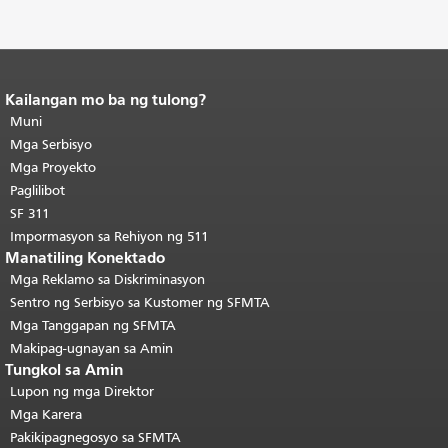
Kailangan mo ba ng tulong?
Katapusan ng nilalaman ng
pahina.
Muni
Ang natitirang bahagi ng
pahinang ito ay nauulit sa bawat
Mga Serbisyo
pahina.
Bumalik sa itaas ng
Mga Proyekto
pangunahing nilalaman
.
Paglilibot
SF 311
Impormasyon sa Rehiyon ng 511
Manatiling Konektado
Mga Reklamo sa Diskriminasyon
Sentro ng Serbisyo sa Kustomer ng SFMTA
Mga Tanggapan ng SFMTA
Makipag-ugnayan sa Amin
Tungkol sa Amin
Lupon ng mga Direktor
Mga Karera
Pakikipagnegosyo sa SFMTA