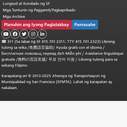
Lungsod at Kondado ng SF
Mga Tuntunin ng Paggamit/Pagkapribado
Mga Archive
Planuhin ang Iyong Paglalakbay
Pamasahe





☎
311 (Sa labas ng SF 415.701.2311; TTY 415.701.2323) Libreng
tulong sa wika /
免費語言協助
/
Ayuda gratis con el idioma
/
Бесплатная
помовьщ
перевд
dịch Miễn phí
/
Assistance linguistique
gratuite
/
無料の言語支援
/
무료 언어 지원
/
Libreng tulong para sa
wikang Filipino
Karapatang-ari © 2013-2025 Ahensya ng Transportasyon ng
Munisipalidad ng San Francisco (SFMTA). Lahat ng karapatan ay
nakalaan.