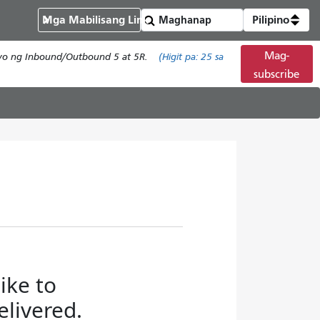
Mga Mabilisang Link
Pilipino
Mag-
isyo ng Inbound/Outbound 5 at 5R.
(Higit pa:
25
sa
subscribe