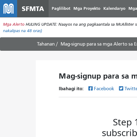
SFMTA
Paglilibot
Mga Proyekto
Kalendaryo
Mga
Mga Alerto
HULING UPDATE: Naayos na ang pagkaantala sa McAllister s
nakalipas na 48 oras)
Tahanan
Mag-signup para sa mga Alerto sa E
Mag-signup para sa m
Ibahagi ito:
Facebook
Twitt