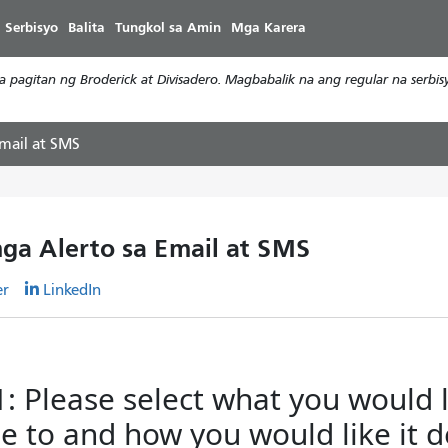
Laktawan
 Serbisyo
Balita
Tungkol sa Amin
Mga Karera
ang
pangunahing
a pagitan ng Broderick at Divisadero. Magbabalik na ang regular na serb
nilalaman
mail at SMS
ga Alerto sa Email at SMS
er
LinkedIn