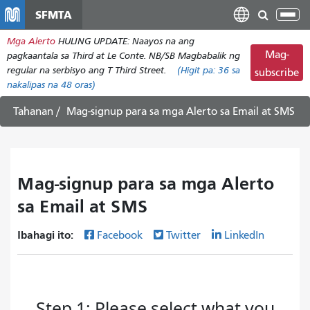
Laktawan
SFMTA
I-
ang
tog
Mga Alerto
HULING UPDATE: Naayos na ang
pangunahing
ang
Mag-
pagkaantala sa Third at Le Conte. NB/SB Magbabalik ng
nilalaman
nab
regular na serbisyo ang T Third Street.
(Higit pa:
36
sa
subscribe
nakalipas na 48 oras)
Tahanan
Mag-signup para sa mga Alerto sa Email at SMS
Mag-signup para sa mga Alerto
sa Email at SMS
Ibahagi ito:
Facebook
Twitter
LinkedIn