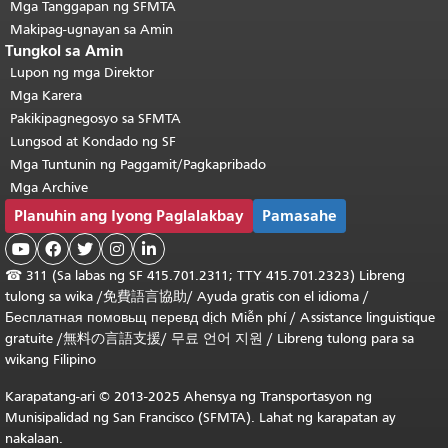
Mga Tanggapan ng SFMTA
Makipag-ugnayan sa Amin
Tungkol sa Amin
Lupon ng mga Direktor
Mga Karera
Pakikipagnegosyo sa SFMTA
Lungsod at Kondado ng SF
Mga Tuntunin ng Paggamit/Pagkapribado
Mga Archive
Planuhin ang Iyong Paglalakbay
Pamasahe





☎
311 (Sa labas ng SF 415.701.2311; TTY 415.701.2323) Libreng
tulong sa wika /
免費語言協助
/
Ayuda gratis con el idioma
/
Бесплатная
помовьщ
перевд
dịch Miễn phí
/
Assistance linguistique
gratuite
/
無料の言語支援
/
무료 언어 지원
/
Libreng tulong para sa
wikang Filipino
Karapatang-ari © 2013-2025 Ahensya ng Transportasyon ng
Munisipalidad ng San Francisco (SFMTA). Lahat ng karapatan ay
nakalaan.