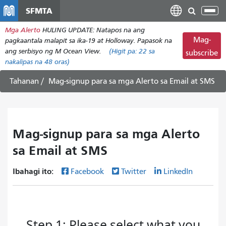
Laktawan
SFMTA
I-
ang
tog
Mga Alerto
HULING UPDATE: Natapos na ang
pangunahing
ang
Mag-
pagkaantala malapit sa ika-19 at Holloway. Papasok na
nilalaman
nab
ang serbisyo ng M Ocean View.
(Higit pa:
22
sa
subscribe
nakalipas na 48 oras)
Tahanan
Mag-signup para sa mga Alerto sa Email at SMS
Mag-signup para sa mga Alerto
sa Email at SMS
Ibahagi ito:
Facebook
Twitter
LinkedIn