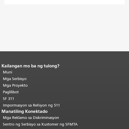
Kailangan mo ba ng tulong?
Katapusan ng nilalaman ng
pahina.
Muni
Ang natitirang bahagi ng
pahinang ito ay nauulit sa bawat
Mga Serbisyo
pahina.
Bumalik sa tuktok ng
Mga Proyekto
pangunahing nilalaman
.
Paglilibot
SF 311
Impormasyon sa Rehiyon ng 511
Manatiling Konektado
Mga Reklamo sa Diskriminasyon
Sentro ng Serbisyo sa Kustomer ng SFMTA