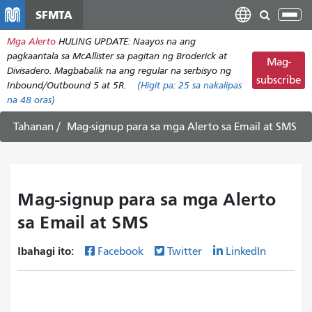
Laktawan
SFMTA
I-
ang
tog
Mga Alerto
HULING UPDATE: Naayos na ang
pangunahing
ang
pagkaantala sa McAllister sa pagitan ng Broderick at
nilalaman
Mag-
nab
Divisadero. Magbabalik na ang regular na serbisyo ng
subscribe
Inbound/Outbound 5 at 5R.
(Higit pa:
25
sa nakalipas
na 48 oras)
Tahanan
Mag-signup para sa mga Alerto sa Email at SMS
Mag-signup para sa mga Alerto
sa Email at SMS
Ibahagi ito:
Facebook
Twitter
LinkedIn