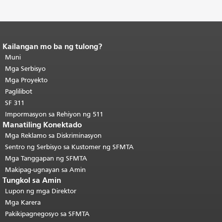
Kailangan mo ba ng tulong?
Katapusan ng nilalaman ng
pahina.
Muni
Ang natitirang bahagi ng
pahinang ito ay nauulit sa bawat
Mga Serbisyo
pahina.
Bumalik sa tuktok ng
Mga Proyekto
pangunahing nilalaman
.
Paglilibot
SF 311
Impormasyon sa Rehiyon ng 511
Manatiling Konektado
Mga Reklamo sa Diskriminasyon
Sentro ng Serbisyo sa Kustomer ng SFMTA
Mga Tanggapan ng SFMTA
Makipag-ugnayan sa Amin
Tungkol sa Amin
Lupon ng mga Direktor
Mga Karera
Pakikipagnegosyo sa SFMTA