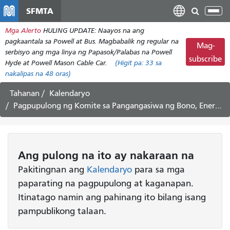
Laktawan
SFMTA
I-
ang
tog
Mga Alerto
HULING UPDATE: Naayos na ang
pangunahing
ang
pagkaantala sa Powell at Bus. Magbabalik ng regular na
nilalaman
Mag-
nab
serbisyo ang mga linya ng Papasok/Palabas na Powell
subscribe
Hyde at Powell Mason Cable Car.
(Higit pa:
33
sa
nakalipas na 48 oras)
Tahanan
Kalendaryo
Pagpupulong ng Komite sa Pangangasiwa ng Bono, Enero 22, 2014
Ang pulong
na ito
ay nakaraan na
Pakitingnan ang
Kalendaryo
para sa mga
paparating na pagpupulong at kaganapan.
Itinatago namin ang pahinang ito bilang isang
pampublikong talaan.