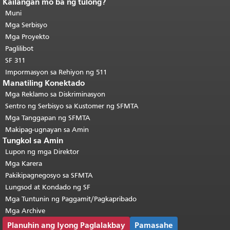
Kailangan mo ba ng tulong?
Katapusan ng nilalaman ng
pahina.
Muni
Ang natitirang bahagi ng
pahinang ito ay nauulit sa bawat
Mga Serbisyo
pahina.
Bumalik sa tuktok ng
Mga Proyekto
pangunahing nilalaman
.
Paglilibot
SF 311
Impormasyon sa Rehiyon ng 511
Manatiling Konektado
Mga Reklamo sa Diskriminasyon
Sentro ng Serbisyo sa Kustomer ng SFMTA
Mga Tanggapan ng SFMTA
Makipag-ugnayan sa Amin
Tungkol sa Amin
Lupon ng mga Direktor
Mga Karera
Pakikipagnegosyo sa SFMTA
Lungsod at Kondado ng SF
Mga Tuntunin ng Paggamit/Pagkapribado
Mga Archive
Planuhin ang Iyong Paglalakbay
Pamasahe