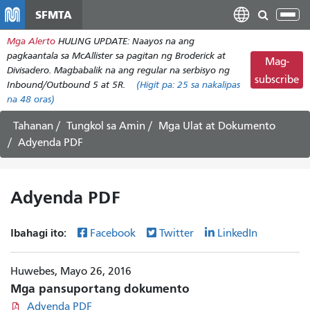
Laktawan
SFMTA
I-
ang
tog
Mga Alerto
HULING UPDATE: Naayos na ang
pangunahing
ang
pagkaantala sa McAllister sa pagitan ng Broderick at
nilalaman
Mag-
nab
Divisadero. Magbabalik na ang regular na serbisyo ng
subscribe
Inbound/Outbound 5 at 5R.
(Higit pa:
25
sa nakalipas
na 48 oras)
Tahanan
Tungkol sa Amin
Mga Ulat at Dokumento
Adyenda PDF
Adyenda PDF
Ibahagi ito:
Facebook
Twitter
LinkedIn
Huwebes, Mayo 26, 2016
Mga pansuportang dokumento
Adyenda PDF