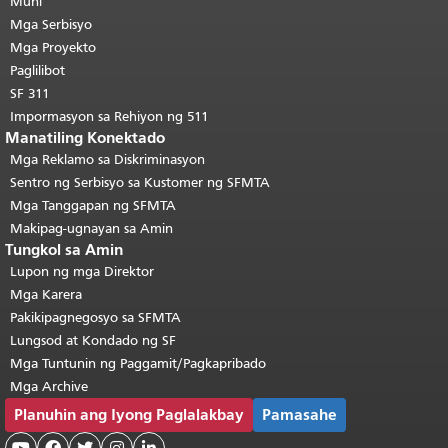
pahina.
Muni
Ang natitirang bahagi ng
pahinang ito ay nauulit sa bawat
Mga Serbisyo
pahina.
Bumalik sa tuktok ng
Mga Proyekto
pangunahing nilalaman
.
Paglilibot
SF 311
Impormasyon sa Rehiyon ng 511
Manatiling Konektado
Mga Reklamo sa Diskriminasyon
Sentro ng Serbisyo sa Kustomer ng SFMTA
Mga Tanggapan ng SFMTA
Makipag-ugnayan sa Amin
Tungkol sa Amin
Lupon ng mga Direktor
Mga Karera
Pakikipagnegosyo sa SFMTA
Lungsod at Kondado ng SF
Mga Tuntunin ng Paggamit/Pagkapribado
Mga Archive
Planuhin ang Iyong Paglalakbay
Pamasahe