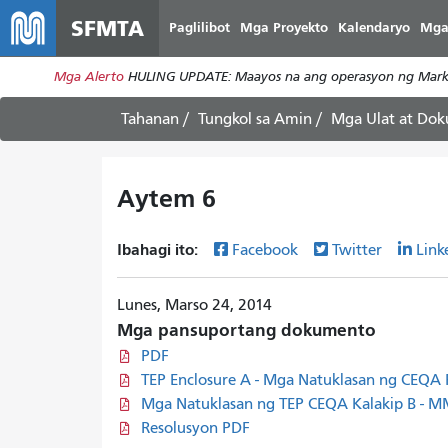
SFMTA
Paglilibot
Mga Proyekto
Kalendaryo
Mga
Mga Alerto
HULING UPDATE: Maayos na ang operasyon ng Market
Tahanan
Tungkol sa Amin
Mga Ulat at Do
Aytem 6
Ibahagi ito:
Facebook
Twitter
Link
Lunes, Marso 24, 2014
Mga pansuportang dokumento
PDF
TEP Enclosure A - Mga Natuklasan ng CEQA
Mga Natuklasan ng TEP CEQA Kalakip B - 
Resolusyon PDF