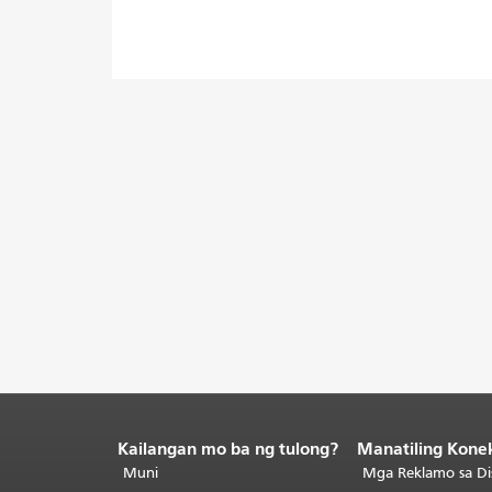
Kailangan mo ba ng tulong?
Manatiling Kone
Katapusan
ng
Muni
Mga Reklamo sa Di