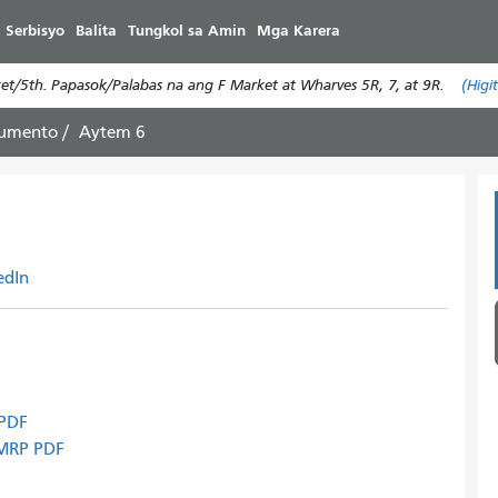
Laktawan
 Serbisyo
Balita
Tungkol sa Amin
Mga Karera
ang
pangunahing
/5th. Papasok/Palabas na ang F Market at Wharves 5R, 7, at 9R.
(Higi
nilalaman
kumento
Aytem 6
edIn
 PDF
MMRP PDF