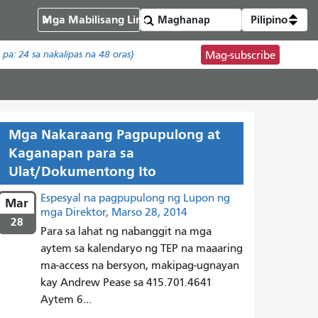
Mga Mabilisang Link
Pilipino
t pa:
24
sa nakalipas na 48 oras)
Mag-subscribe
Mga Nakaraang Pagpupulong at
Kaganapan para sa
Ulat/Dokumentong Ito
Espesyal na pagpupulong ng Lupon ng
Mar
mga Direktor, Marso 28, 2014
28
Para sa lahat ng nabanggit na mga
aytem sa kalendaryo ng TEP na maaaring
ma-access na bersyon, makipag-ugnayan
kay Andrew Pease sa 415.701.4641
Aytem 6...