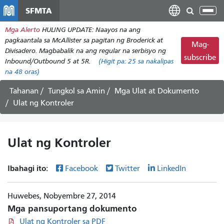
Laktawan
SFMTA
I-
ang
tog
Mga Alerto
HULING UPDATE: Naayos na ang
pangunahing
ang
pagkaantala sa McAllister sa pagitan ng Broderick at
nilalaman
Mag-
nab
Divisadero. Magbabalik na ang regular na serbisyo ng
subscribe
Inbound/Outbound 5 at 5R.
(Higit pa:
25
sa nakalipas
na 48 oras)
Tahanan
Tungkol sa Amin
Mga Ulat at Dokumento
Ulat ng Kontroler
Ulat ng Kontroler
Ibahagi ito:
Facebook
Twitter
LinkedIn
Huwebes, Nobyembre 27, 2014
Mga pansuportang dokumento
Ulat ng Kontroler sa PDF