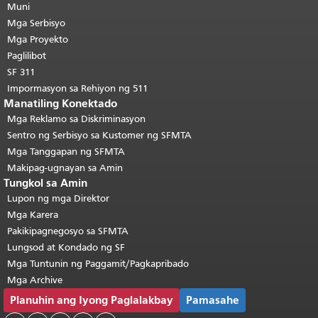
pahina.
Muni
Ang natitirang bahagi ng
pahinang ito ay nauulit sa bawat
Mga Serbisyo
pahina.
Bumalik sa tuktok ng
Mga Proyekto
pangunahing nilalaman
.
Paglilibot
SF 311
Impormasyon sa Rehiyon ng 511
Manatiling Konektado
Mga Reklamo sa Diskriminasyon
Sentro ng Serbisyo sa Kustomer ng SFMTA
Mga Tanggapan ng SFMTA
Makipag-ugnayan sa Amin
Tungkol sa Amin
Lupon ng mga Direktor
Mga Karera
Pakikipagnegosyo sa SFMTA
Lungsod at Kondado ng SF
Mga Tuntunin ng Paggamit/Pagkapribado
Mga Archive
Planuhin ang Iyong Paglalakbay
Pamasahe