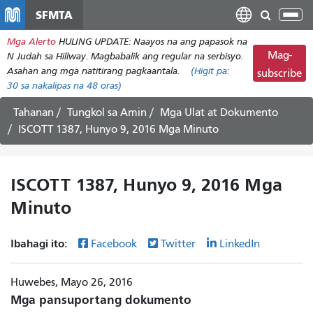
Laktawan
SFMTA
I-
ang
tog
Mga Alerto
HULING UPDATE: Naayos na ang papasok na
pangunahing
ang
Mag-
N Judah sa Hillway. Magbabalik ang regular na serbisyo.
nilalaman
nab
Asahan ang mga natitirang pagkaantala.
(Higit pa:
subscribe
30
sa nakalipas na 48 oras)
Tahanan
Tungkol sa Amin
Mga Ulat at Dokumento
ISCOTT 1387, Hunyo 9, 2016 Mga Minuto
ISCOTT 1387, Hunyo 9, 2016 Mga
Minuto
Ibahagi ito:
Facebook
Twitter
LinkedIn
Huwebes, Mayo 26, 2016
Mga pansuportang dokumento