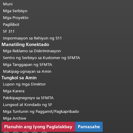
pahina.
Muni
Ang natitirang bahagi ng
pahinang ito ay nauulit sa bawat
Mga Serbisyo
pahina.
Bumalik sa tuktok ng
Mga Proyekto
pangunahing nilalaman
.
Paglilibot
SF 311
Impormasyon sa Rehiyon ng 511
Manatiling Konektado
Mga Reklamo sa Diskriminasyon
Sentro ng Serbisyo sa Kustomer ng SFMTA
Mga Tanggapan ng SFMTA
Makipag-ugnayan sa Amin
Tungkol sa Amin
Lupon ng mga Direktor
Mga Karera
Pakikipagnegosyo sa SFMTA
Lungsod at Kondado ng SF
Mga Tuntunin ng Paggamit/Pagkapribado
Mga Archive
Planuhin ang Iyong Paglalakbay
Pamasahe