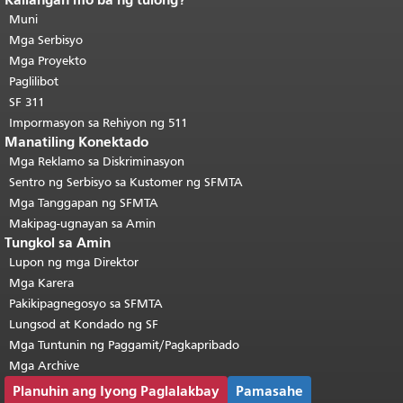
Katapusan ng nilalaman ng
pahina.
Muni
Ang natitirang bahagi ng
pahinang ito ay nauulit sa bawat
Mga Serbisyo
pahina.
Bumalik sa tuktok ng
Mga Proyekto
pangunahing nilalaman
.
Paglilibot
SF 311
Impormasyon sa Rehiyon ng 511
Manatiling Konektado
Mga Reklamo sa Diskriminasyon
Sentro ng Serbisyo sa Kustomer ng SFMTA
Mga Tanggapan ng SFMTA
Makipag-ugnayan sa Amin
Tungkol sa Amin
Lupon ng mga Direktor
Mga Karera
Pakikipagnegosyo sa SFMTA
Lungsod at Kondado ng SF
Mga Tuntunin ng Paggamit/Pagkapribado
Mga Archive
Planuhin ang Iyong Paglalakbay
Pamasahe