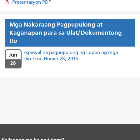
Presentasyon PDF
Mga Nakaraang Pagpupulong at
Kaganapan para sa Ulat/Dokumentong
Ito
Espesyal na pagpupulong ng Lupon ng mga
Jun
Direktor, Hunyo 28, 2016
28
Kailangan mo ba ng tulong?