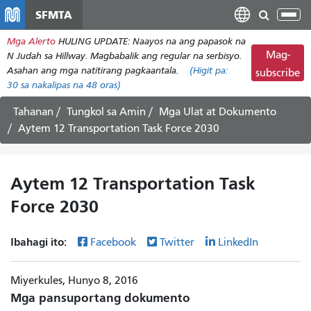
Laktawan
SFMTA
I-
ang
tog
Mga Alerto
HULING UPDATE: Naayos na ang papasok na
pangunahing
ang
Mag-
N Judah sa Hillway. Magbabalik ang regular na serbisyo.
nilalaman
nab
Asahan ang mga natitirang pagkaantala.
(Higit pa:
subscribe
30
sa nakalipas na 48 oras)
Tahanan
Tungkol sa Amin
Mga Ulat at Dokumento
Aytem 12 Transportation Task Force 2030
Aytem 12 Transportation Task
Force 2030
Ibahagi ito:
Facebook
Twitter
LinkedIn
Miyerkules, Hunyo 8, 2016
Mga pansuportang dokumento