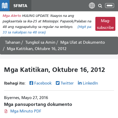
Laktawan
SFMTA
I-
ang
tog
Mga Alerto
HULING UPDATE: Naayos na ang
pangunahing
ang
Mag-
pagkaantala sa ika-25 at Mississippi. Papasok/Palabas na
nilalaman
nab
48 ang nagpapatuloy sa regular na serbisyo.
(Higit pa:
subscribe
33
sa nakalipas na 48 oras)
Tahanan
Tungkol sa Amin
Mga Ulat at Dokumento
Mga Katitikan, Oktubre 16, 2012
Mga Katitikan, Oktubre 16, 2012
Ibahagi ito:
Facebook
Twitter
LinkedIn
Biyernes, Mayo 27, 2016
Mga pansuportang dokumento
Mga Minuto PDF