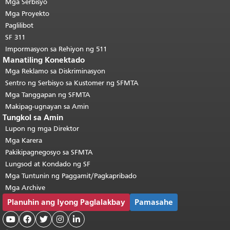
pahinang ito ay nauulit sa bawat
Mga Serbisyo
pahina.
Bumalik sa tuktok ng
Mga Proyekto
pangunahing nilalaman
.
Paglilibot
SF 311
Impormasyon sa Rehiyon ng 511
Manatiling Konektado
Mga Reklamo sa Diskriminasyon
Sentro ng Serbisyo sa Kustomer ng SFMTA
Mga Tanggapan ng SFMTA
Makipag-ugnayan sa Amin
Tungkol sa Amin
Lupon ng mga Direktor
Mga Karera
Pakikipagnegosyo sa SFMTA
Lungsod at Kondado ng SF
Mga Tuntunin ng Paggamit/Pagkapribado
Mga Archive
Planuhin ang Iyong Paglalakbay
Pamasahe




