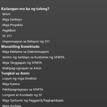
Kailangan mo ba ng tulong?
Katapusan ng nilalaman ng
pahina.
Muni
Ang natitirang bahagi ng
pahinang ito ay nauulit sa bawat
Mga Serbisyo
pahina.
Bumalik sa tuktok ng
Mga Proyekto
pangunahing nilalaman
.
Paglilibot
SF 311
Impormasyon sa Rehiyon ng 511
Manatiling Konektado
Mga Reklamo sa Diskriminasyon
Sentro ng Serbisyo sa Kustomer ng SFMTA
Mga Tanggapan ng SFMTA
Makipag-ugnayan sa Amin
Tungkol sa Amin
Lupon ng mga Direktor
Mga Karera
Pakikipagnegosyo sa SFMTA
Lungsod at Kondado ng SF
Mga Tuntunin ng Paggamit/Pagkapribado
Mga Archive