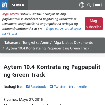
Laktawan
SFMTA
I-
ang
tog
Mga Alerto
HULING UPDATE: Naayos na ang
pangunahing
ang
pagkaantala sa McAllister sa pagitan ng Broderick at
nilalaman
Mag-
nab
Divisadero. Magbabalik na ang regular na serbisyo ng
subscribe
Inbound/Outbound 5 at 5R.
(Higit pa:
25
sa nakalipas
na 48 oras)
Tahanan
Tungkol sa Amin
Mga Ulat at Dokumento
Aytem 10.4 Kontrata ng Pagpapalit ng Green Track
Aytem 10.4 Kontrata ng Pagpapalit
ng Green Track
Ibahagi ito:
Facebook
Twitter
LinkedIn
Biyernes, Mayo 27, 2016