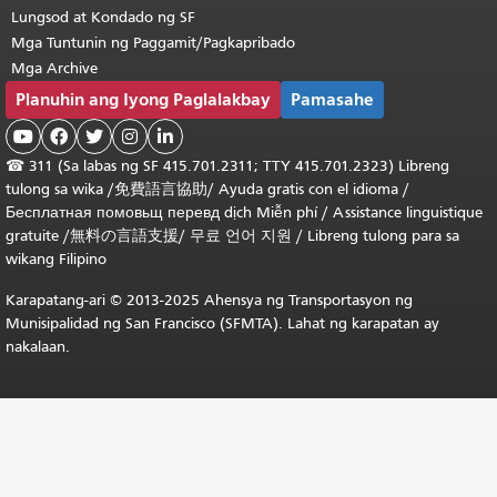
Lungsod at Kondado ng SF
Mga Tuntunin ng Paggamit/Pagkapribado
Mga Archive
Planuhin ang Iyong Paglalakbay
Pamasahe





☎
311 (Sa labas ng SF 415.701.2311; TTY 415.701.2323) Libreng
tulong sa wika /
免費語言協助
/
Ayuda gratis con el idioma
/
Бесплатная
помовьщ
перевд
dịch Miễn phí
/
Assistance linguistique
gratuite
/
無料の言語支援
/
무료 언어 지원
/
Libreng tulong para sa
wikang Filipino
Karapatang-ari © 2013-2025 Ahensya ng Transportasyon ng
Munisipalidad ng San Francisco (SFMTA). Lahat ng karapatan ay
nakalaan.