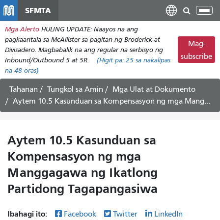
Laktawan
SFMTA
I-
ang
tog
Mga Alerto
HULING UPDATE: Naayos na ang
pangunahing
ang
pagkaantala sa McAllister sa pagitan ng Broderick at
nilalaman
Mag-
nab
Divisadero. Magbabalik na ang regular na serbisyo ng
subscribe
Inbound/Outbound 5 at 5R.
(Higit pa:
25
sa nakalipas
na 48 oras)
Tahanan
Tungkol sa Amin
Mga Ulat at Dokumento
Aytem 10.5 Kasunduan sa Kompensasyon ng mga Manggagawa ng Ikatlong Partidong Tagapangasiwa
Aytem 10.5 Kasunduan sa
Kompensasyon ng mga
Manggagawa ng Ikatlong
Partidong Tagapangasiwa
Ibahagi ito:
Facebook
Twitter
LinkedIn