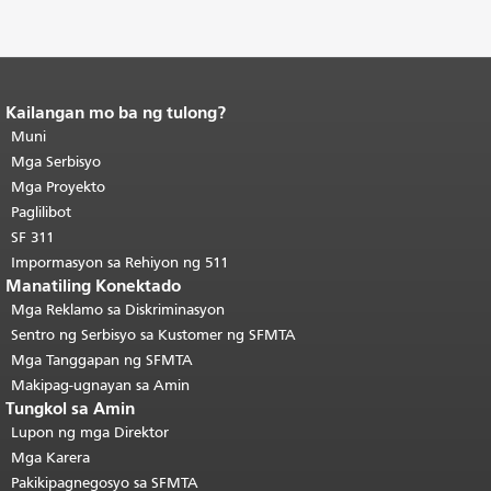
Kailangan mo ba ng tulong?
Katapusan ng nilalaman ng
pahina.
Muni
Ang natitirang bahagi ng
pahinang ito ay nauulit sa bawat
Mga Serbisyo
pahina.
Bumalik sa tuktok ng
Mga Proyekto
pangunahing nilalaman
.
Paglilibot
SF 311
Impormasyon sa Rehiyon ng 511
Manatiling Konektado
Mga Reklamo sa Diskriminasyon
Sentro ng Serbisyo sa Kustomer ng SFMTA
Mga Tanggapan ng SFMTA
Makipag-ugnayan sa Amin
Tungkol sa Amin
Lupon ng mga Direktor
Mga Karera
Pakikipagnegosyo sa SFMTA